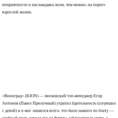
неприятности и наслаждаясь всем, чем можно, на пороге
взрослой жизни.
«Виноград» (KION) — московский топ-менеджер Егор
Антонов (Павел Прилучный) утратил бдительность (согрешил
с девой) и в миг лишился всего, что было нажито по блату —
злобный тесть изгнал его из фирмы, заблокировав счета, а