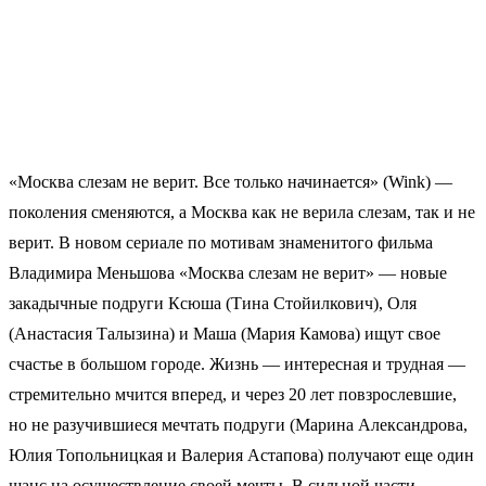
«Москва слезам не верит. Все только начинается» (Wink) —
поколения сменяются, а Москва как не верила слезам, так и не
верит. В новом сериале по мотивам знаменитого фильма
Владимира Меньшова «Москва слезам не верит» — новые
закадычные подруги Ксюша (Тина Стойилкович), Оля
(Анастасия Талызина) и Маша (Мария Камова) ищут свое
счастье в большом городе. Жизнь — интересная и трудная —
стремительно мчится вперед, и через 20 лет повзрослевшие,
но не разучившиеся мечтать подруги (Марина Александрова,
Юлия Топольницкая и Валерия Астапова) получают еще один
шанс на осуществление своей мечты. В сильной части