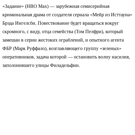
«Задание» (HBO Max) — зарубежная семисерийная
криминальная драма от создателя сериала «Мейр из Исттауна»
Брэда Ингелсби. Повествование будет вращаться вокруг
скромного, с виду, отца семейства (Том Пелфри), который
замешан в серии жестоких ограблений, и опытного агента
ФБР (Марк Руффало), возглавляющего группу «зеленых»
оперативников, задача которой — остановить волну насилия,
заполонившего улицы Филадельфии.