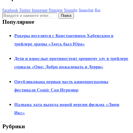
Facebook
Twitter
Instagram
Pinterest
Youtube
Snapchat
Rss
Популярное
Рокеры веселятся с Константином Хабенским в
трейлере драмы «Здесь был Юра»
Дети и взрослые противостоят древнему злу в трейлере
сериала «Оно: Добро пожаловать в Дерри»
Опубликована первая часть кинопрограммы
фестиваля Сomic Con Игромир
Названа дата выхода новой версии фильма «Люди
Икс»
Рубрики