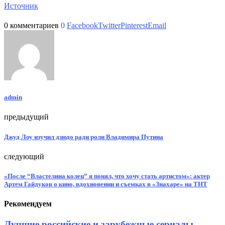
Источник
0 комментариев
0
Facebook
Twitter
Pinterest
Email
admin
предыдущий
Джуд Лоу изучил дзюдо ради роли Владимира Путина
следующий
«После “Властелина колец” я понял, что хочу стать артистом»: актер
Артем Гайдуков о кино, вдохновении и съемках в «Знахаре» на ТНТ
Рекомендуем
Лучшие российские и зарубежные сериалы