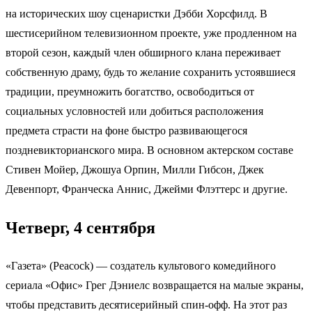
на исторических шоу сценаристки Дэбби Хорсфилд. В
шестисерийном телевизионном проекте, уже продленном на
второй сезон, каждый член обширного клана переживает
собственную драму, будь то желание сохранить устоявшиеся
традиции, преумножить богатство, освободиться от
социальных условностей или добиться расположения
предмета страсти на фоне быстро развивающегося
поздневикторианского мира. В основном актерском составе
Стивен Мойер, Джошуа Орпин, Милли Гибсон, Джек
Девенпорт, Франческа Аннис, Джейми Флэттерс и другие.
Четверг, 4 сентября
«Газета» (Peacock) — создатель культового комедийного
сериала «Офис» Грег Дэниелс возвращается на малые экраны,
чтобы представить десятисерийный спин-офф. На этот раз