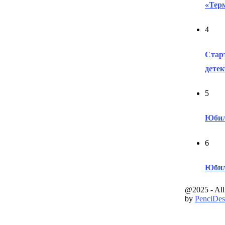
«Тер
4
Старт
дете
5
Юбил
6
Юбил
@2025 - All
by
PenciDes