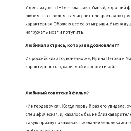
У меня их две. «1+1» — классика. Умный, хороший 
любим этот фильм, там играет прекрасная актри
характерная. Обожаю все ее отыгрыши. У меня душ
нагружать мозг и потупить.
Любимая актриса, которая вдохновляет?
Из российских это, конечно же, Ирина Пегова и 
характерностью, харизмой и энергетикой.
Любимый советский фильм?
«Интердевочка». Когда первый раз его увидела, о
специфическая, и, казалось бы, не близкая зрител
такую призму показывают желание человека жить 
пойти ради этого.