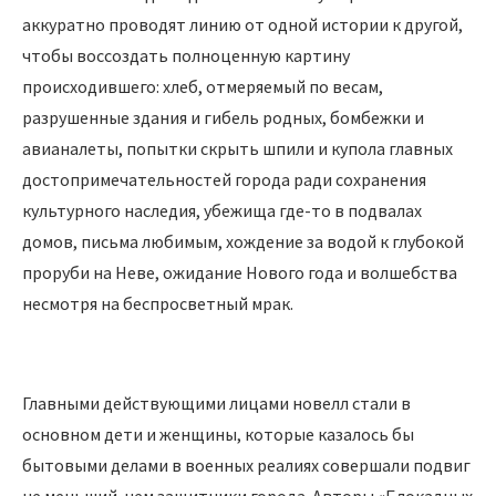
аккуратно проводят линию от одной истории к другой,
чтобы воссоздать полноценную картину
происходившего: хлеб, отмеряемый по весам,
разрушенные здания и гибель родных, бомбежки и
авианалеты, попытки скрыть шпили и купола главных
достопримечательностей города ради сохранения
культурного наследия, убежища где-то в подвалах
домов, письма любимым, хождение за водой к глубокой
проруби на Неве, ожидание Нового года и волшебства
несмотря на беспросветный мрак.
Главными действующими лицами новелл стали в
основном дети и женщины, которые казалось бы
бытовыми делами в военных реалиях совершали подвиг
не меньший, чем защитники города. Авторы «Блокадных