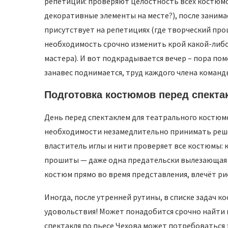
репетиций: проверяют целостность всех костюмо
декоративные элементы на месте?), после занима
присутствует на репетициях (где творческий про
необходимость срочно изменить крой какой-либо
мастера). И вот подкрадывается вечер – пора по
занавес поднимается, труд каждого члена коман
Подготовка костюмов перед спекта
День перед спектаклем для театрального костюм
необходимости незамедлительно принимать решени
властитель иглы и нити проверяет все костюмы: 
прошиты — даже одна предательски вылезающая 
костюм прямо во время представления, влечёт ри
Иногда, после утренней рутины, в списке задач к
удовольствия! Может понадобится срочно найти 
спектакля по пьесе Чехова может потребоваться 