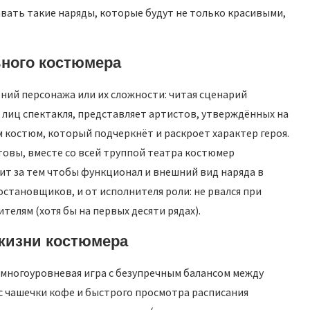
вать такие наряды, которые будут не только красивыми,
ьного костюмера
ний персонажа или их сложности: читая сценарий
лиц спектакля, представляет артистов, утверждённых на
м костюм, который подчеркнёт и раскроет характер героя.
товы, вместе со всей труппой театра костюмер
дит за тем чтобы функционал и внешний вид наряда в
становщиков, и от исполнителя роли: не рвался при
телям (хотя бы на первых десяти рядах).
 жизни костюмера
 многоуровневая игра с безупречным балансом между
с чашечки кофе и быстрого просмотра расписания