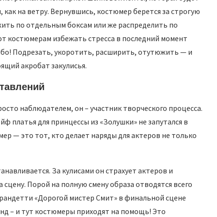
 как на ветру. Вернувшись, костюмер берется за строгую
ить по отдельным боксам или же распределить по
ют костюмерам избежать стресса в последний момент
ибо! Подрезать, укоротить, расширить, отутюжить — и
ящий акробат закулисья.
ставлений
осто наблюдателем, он – участник творческого процесса.
йф платья для принцессы из «Золушки» не запутался в
ер — это тот, кто делает наряды для актеров не только
анавливается. За кулисами он страхует актеров и
 сцену. Порой на полную смену образа отводятся всего
Франдетти «Дорогой мистер Смит» в финальной сцене
унд – и тут костюмеры приходят на помощь! Это