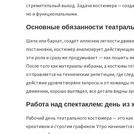
стремительный выход. Задача костюмера — созда
но и функциональными.
Основные обязанности театрал
Шелк или бархат, создёт иллюзию легкости движе
постановки, костюмер анализирует действующих 
эти роли и сразу же продумывает — как пошить и
После того как материалы избраны, а костюмы го
отправляется на технические репетиции, где сле
действии удовлетворяли запросы и от команды по
движении, хорошо выглядел, все детали видны зри
Работа над спектаклем: день из
Рабочий день театрального костюмера — это как
креативом и строгим графиком. Утро начинается 