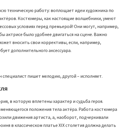
 всю техническую работу: воплощает идеи художника по
 актёров. Костюмеры, как настоящие волшебники, умеют
рессовых условиях перед премьерой! Они могут, например,
бы актрисе было удобнее двигаться на сцене. Важно
может вносить свои коррективы, если, например,
ебует дополнительного аксессуара.
н специалист пишет мелодию, другой – исполняет.
кля
ия, в которую вплетены характер и судьба героя.
зменяющегося положения тела актёра. Работа костюмера
мозили движения артиста, а, наоборот, подчеркивали
роиня в классическом платье XIX столетия должна делать