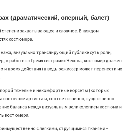
рах (драматический, оперный, балет)
й степени захватывающее и сложное. В каждом
стях костюмера.
онажа, визуально транслирующий публике суть роли,
р, в работе с «Тремя сестрами» Чехова, костюмер должен
 и время действия (в ведь режиссёр может перенести их
.
о порой тяжёлые и некомфортные корсеты (которых
а состояние артиста и, соответственно, существенно
ение баланса между визуальным великолепием костюма и
ть костюмера.
реимущественно с лёгкими, струящимися тканями –