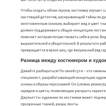
Чтобы создать облик героев, костюмер изучает с
настоящий детектив, раскрывающий тайны их душ
изготовленным эскизам, выбирает вид и цвет тка
должен поддерживать общую концепцию постано
помогает актёрам почувствовать себя в роли. Ве
выразительной и убедительной. В результате ра
превращается в яркое шоу, где визуальный ряд г
Разница между костюмером и худо
Давайте разбираться! По своей сути – это смежн
специалист, разрабатывающий концепцию художес
эскизы и образы персонажей. Он (словно режиссё
нарядов и цвета, позволяющие раскрыть характер
Джульетта» художник по костюмам может подчер
прозрачные тканей, рюши, ленты.