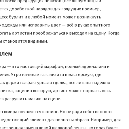
в после предыдущих показов (все ли пуговицы и
ется доработкой нарядов для грядущих премьер,
цесс бурлит и в любой момент может возникнуть
 одежды или исправить цвет — всё в руках опытного
могать артистам преображаться к выходам на сцену. Когда
ды становится видимым.
клем
ера — это настоящий марафон, полный адреналина и
я. Утро начинается с визита в мастерскую, где
как держится фактурная отделка, все ли швы надёжно
нитка, зацепив которую, артист может порвать весь
ск разрушить магию на сцене.
остюмера появляется шопинг. Но не ради собственного
недостающий элемент для полноты образа. Например, для
экстренная замена яркой шёлковой ленты, которая будет