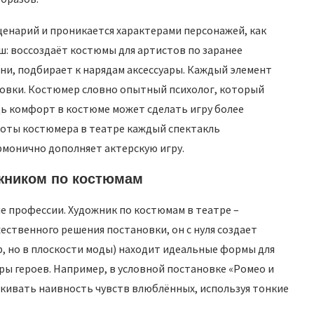
ценарий и проникается характерами персонажей, как
: воссоздаёт костюмы для артистов по заранее
ни, подбирает к нарядам аксессуары. Каждый элемент
вки. Костюмер словно опытный психолог, который
дь комфорт в костюме может сделать игру более
боты костюмера в театре каждый спектакль
армонично дополняет актерскую игру.
жником по костюмам
ые профессии. Художник по костюмам в театре –
твенного решения постановки, он с нуля создает
р, но в плоскости моды) находит идеальные формы для
ы героев. Например, в условной постановке «Ромео и
кивать наивность чувств влюблённых, используя тонкие