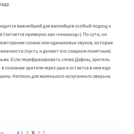
кадр.
, видится важнейший для валлийцев особый подход к
(читается примерно как «кэнханэд»). По сути, он
повторение схожих или одинаковых звуков, которые
зичности (пусть и делают его слишком понятным).
ьма. Если перефразировать слова Дафны, зритель
 в сознание зрителя через уши и остается в нем еще
ины. Неплохо для маленького испуганного зверька.
ев
0