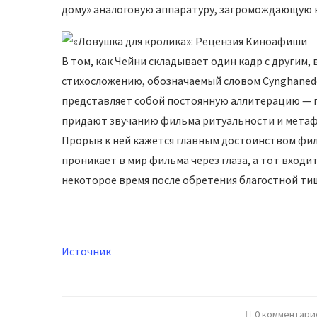
дому» аналоговую аппаратуру, загромождающую 
В том, как Чейни складывает один кадр с другим
стихосложению, обозначаемый словом Cynghanedd 
представляет собой постоянную аллитерацию — 
придают звучанию фильма ритуальности и метафи
Прорыв к ней кажется главным достоинством фил
проникает в мир фильма через глаза, а тот входит
некоторое время после обретения благостной тиш
Источник
0 комментари