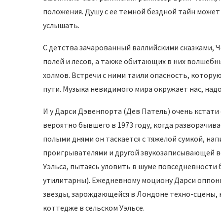
положения. Душу с ее темной бездной тайн может 
услышать.
С детства зачарованный валлийскими сказками, Ч
полей и лесов, а также обитающих в них волшебны
холмов. Встречи с ними таили опасность, котору
пути. Музыка невидимого мира окружает нас, надо
И у Дарси Дэвенпорта (Дев Патель) очень кстати
вероятно бывшего в 1973 году, когда разворачив
полыми днями он таскается с тяжелой сумкой, н
проигрывателями и другой звукозаписывающей вс
Уэльса, пытаясь уловить в шуме повседневности б
утилитарны). Ежедневному моциону Дарси оппон
звезды, зарождающейся в Лондоне техно-сцены, 
коттедже в сельском Уэльсе.