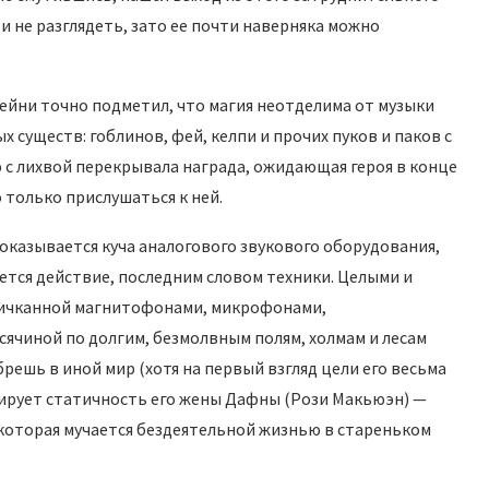
и не разглядеть, зато ее почти наверняка можно
ейни точно подметил, что магия неотделима от музыки
х существ: гоблинов, фей, келпи и прочих пуков и паков с
ю с лихвой перекрывала награда, ожидающая героя в конце
 только прислушаться к ней.
 оказывается куча аналогового звукового оборудования,
ается действие, последним словом техники. Целыми и
апичканной магнитофонами, микрофонами,
ячиной по долгим, безмолвным полям, холмам и лесам
решь в иной мир (хотя на первый взгляд цели его весьма
ирует статичность его жены Дафны (Рози Макьюэн) —
которая мучается бездеятельной жизнью в стареньком