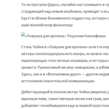
То ли прогулки Дарси, случайно наступившего в г
страдающей над новым альбомом, приводят к их д
Крут) в облике безымянного подростка, которое 
ушах валлийскому фольклору.
Стиль Чейни в «Ловушке для кролика» хочется опр
авторы околохоррорального жанра, он вовсю эксп
парализующих тело ночных кошмарах, в которых 
кровати. Приносимый им ужас невыразим, а избав
Здесь, как и в «Молчаливом друге» — другом нед
источником спасительной коммуникации.
Дебютирующий в полном метре Чейни уверенно д
мрачным пням, таинственным лесам и ветрам, ше
добавляет полюбившуюся еще в первой коротком