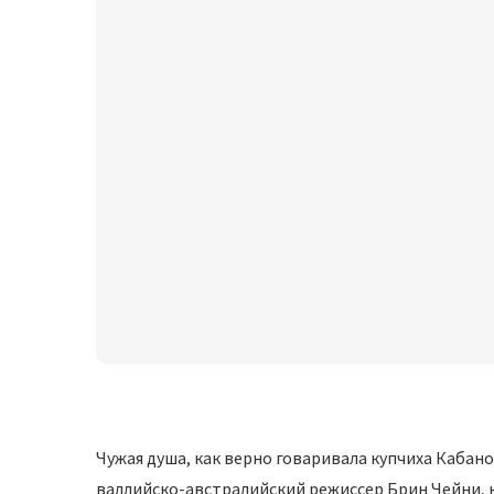
Чужая душа, как верно говаривала купчиха Кабано
валлийско-австралийский режиссер Брин Чейни, 