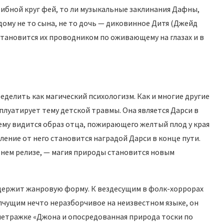
рибной круг фей, то ли музыкальные заклинания Дафны,
ому не то сына, не то дочь — диковинное Дитя (Джейд
становится их проводником по оживающему на глазах и в
еделить как магический психологизм. Как и многие другие
луатирует тему детской травмы. Она является Дарси в
ему видится образ отца, пожирающего желтый плод у края
ление от него становится наградой Дарси в конце пути.
авнем релизе, — магия природы становится новым
ержит жанровую форму. К вездесущим в фолк-хоррорах
пчущим нечто неразборчивое на неизвестном языке, он
етражке «Джона и опосредованная природа тоски по