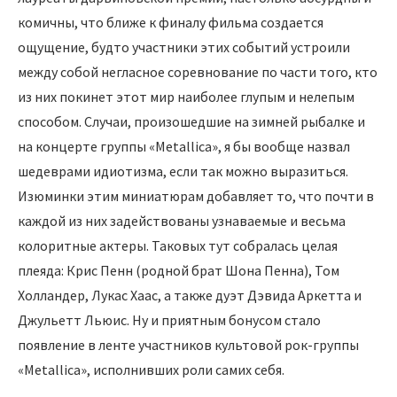
комичны, что ближе к финалу фильма создается
ощущение, будто участники этих событий устроили
между собой негласное соревнование по части того, кто
из них покинет этот мир наиболее глупым и нелепым
способом. Случаи, произошедшие на зимней рыбалке и
на концерте группы «Metallica», я бы вообще назвал
шедеврами идиотизма, если так можно выразиться.
Изюминки этим миниатюрам добавляет то, что почти в
каждой из них задействованы узнаваемые и весьма
колоритные актеры. Таковых тут собралась целая
плеяда: Крис Пенн (родной брат Шона Пенна), Том
Холландер, Лукас Хаас, а также дуэт Дэвида Аркетта и
Джульетт Льюис. Ну и приятным бонусом стало
появление в ленте участников культовой рок-группы
«Metallica», исполнивших роли самих себя.