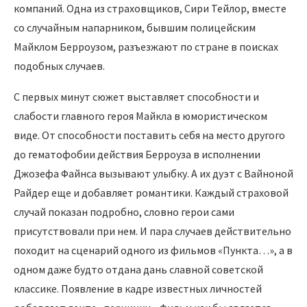
компаний. Одна из страховщиков, Сири Тейлор, вместе
со случайным напарником, бывшим полицейским
Майклом Берроузом, разъезжают по стране в поисках
подобных случаев.
С первых минут сюжет выставляет способности и
слабости главного героя Майкла в юмористическом
виде. От способности поставить себя на место другого
до гематофобии действия Берроуза в исполнении
Джозефа Файнса вызывают улыбку. А их дуэт с Вайноной
Райдер еще и добавляет романтики. Каждый страховой
случай показан подробно, словно герои сами
присутствовали при нем. И пара случаев действительно
походит на сценарий одного из фильмов «Пункта…», а в
одном даже будто отдана дань славной советской
классике. Появление в кадре известных личностей