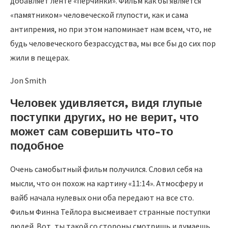
добавляет ленте «перчинки». Фильм как бы является
«памятником» человеческой глупости, как и сама
антипремия, но при этом напоминает нам всем, что, не
будь человеческого безрассудства, мы все бы до сих пор
жили в пещерах.
Jon Smith
Человек удивляется, видя глупые
поступки других, но не верит, что
может сам совершить что-то
подобное
Очень самобытный фильм получился. Словил себя на
мысли, что он похож на картину «11:14». Атмосферу и
вайб начала нулевых они оба передают на все сто.
Фильм Финна Тейлора высмеивает странные поступки
людей. Вот, ты такой со стороны смотришь и думаешь,