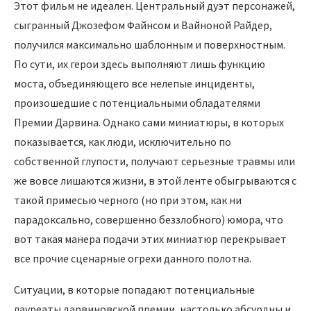
Этот фильм не идеален. Центральный дуэт персонажей,
сыгранный Джозефом Файнсом и Вайноной Райдер,
получился максимально шаблонным и поверхностным.
По сути, их герои здесь выполняют лишь функцию
моста, объединяющего все нелепые инциденты,
произошедшие с потенциальными обладателями
Премии Дарвина. Однако сами миниатюры, в которых
показывается, как люди, исключительно по
собственной глупости, получают серьезные травмы или
же вовсе лишаются жизни, в этой ленте обыгрываются с
такой примесью черного (но при этом, как ни
парадоксально, совершенно беззлобного) юмора, что
вот такая манера подачи этих миниатюр перекрывает
все прочие сценарные огрехи данного полотна.
Ситуации, в которые попадают потенциальные
лауреаты дарвиновской премии, настолько абсурдны и