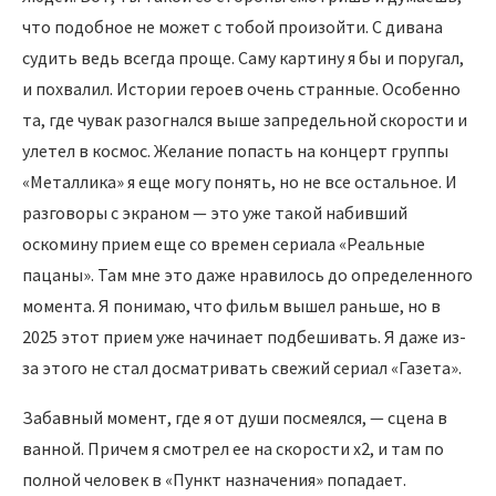
что подобное не может с тобой произойти. С дивана
судить ведь всегда проще. Саму картину я бы и поругал,
и похвалил. Истории героев очень странные. Особенно
та, где чувак разогнался выше запредельной скорости и
улетел в космос. Желание попасть на концерт группы
«Металлика» я еще могу понять, но не все остальное. И
разговоры с экраном — это уже такой набивший
оскомину прием еще со времен сериала «Реальные
пацаны». Там мне это даже нравилось до определенного
момента. Я понимаю, что фильм вышел раньше, но в
2025 этот прием уже начинает подбешивать. Я даже из-
за этого не стал досматривать свежий сериал «Газета».
Забавный момент, где я от души посмеялся, — сцена в
ванной. Причем я смотрел ее на скорости х2, и там по
полной человек в «Пункт назначения» попадает.