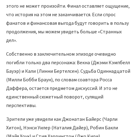
этого не может произойти. Финал оставляет ощущение,
что история на этом не заканчивается. Если спрос
фанатов и финансовая выгода будут говорить в пользу
продолжения, мы можем увидеть больше «Странных
дел».
Собственно в заключительном эпизоде очевидно
погибли только два персонажа: Векна (Джэми Кэмпбелл
Бауэр) и Кали (Линни Бертелсен). Судьба Одиннадцатой
(Милли Бобби Браун), по словам соавтора Росса
Даффера, остается предметом дискуссий. И это не
единственный сюжетный поворот, сулящий
перспективы.
Зрители уже увидели как Джонатан Байерс (Чарли
Хитон), Нэнси Уилер (Наталия Дайер), Робин Бакли
(Майя Хоук) и Стив Харрингтон (Джо Кири)