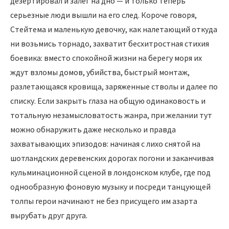
дезертировал и залег на дно — и только теперь
серьезные люди вышли на его след. Короче говоря,
Стейтема и маленькую девочку, как налетающий откуда
ни возьмись торнадо, захватит бесхитростная стихия
боевика: вместо спокойной жизни на берегу моря их
ждут взломы домов, убийства, быстрый монтаж,
разлетающаяся кровища, заряженные стволы и далее по
списку. Если закрыть глаза на общую одинаковость и
тотальную незамысловатость жанра, при желании тут
можно обнаружить даже несколько и правда
захватывающих эпизодов: начиная с лихо снятой на
шотландских деревенских дорогах погони и заканчивая
кульминационной сценой в лондонском клубе, где под
однообразную фоновую музыку и посреди танцующей
толпы герои начинают не без присущего им азарта
вырубать друг друга.