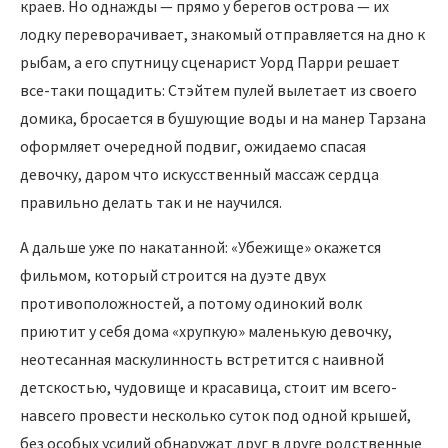
краев. Но однажды — прямо у берегов острова — их
лодку переворачивает, знакомый отправляется на дно к
рыбам, а его спутницу сценарист Уорд Парри решает
все-таки пощадить: Стэйтем пулей вылетает из своего
домика, бросается в бушующие воды и на манер Тарзана
оформляет очередной подвиг, ожидаемо спасая
девочку, даром что искусственный массаж сердца
правильно делать так и не научился.
А дальше уже по накатанной: «Убежище» окажется
фильмом, который строится на дуэте двух
противоположностей, а потому одинокий волк
приютит у себя дома «хрупкую» маленькую девочку,
неотесанная маскулинность встретится с наивной
детскостью, чудовище и красавица, стоит им всего-
навсего провести несколько суток под одной крышей,
без особых усилий обнаружат друг в друге родственные