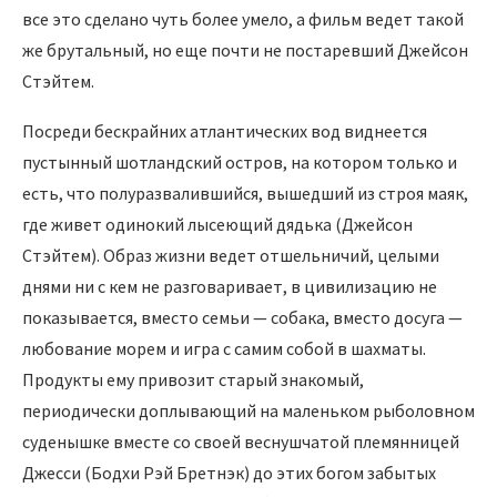
все это сделано чуть более умело, а фильм ведет такой
же брутальный, но еще почти не постаревший Джейсон
Стэйтем.
Посреди бескрайних атлантических вод виднеется
пустынный шотландский остров, на котором только и
есть, что полуразвалившийся, вышедший из строя маяк,
где живет одинокий лысеющий дядька (Джейсон
Стэйтем). Образ жизни ведет отшельничий, целыми
днями ни с кем не разговаривает, в цивилизацию не
показывается, вместо семьи — собака, вместо досуга —
любование морем и игра с самим собой в шахматы.
Продукты ему привозит старый знакомый,
периодически доплывающий на маленьком рыболовном
суденышке вместе со своей веснушчатой племянницей
Джесси (Бодхи Рэй Бретнэк) до этих богом забытых