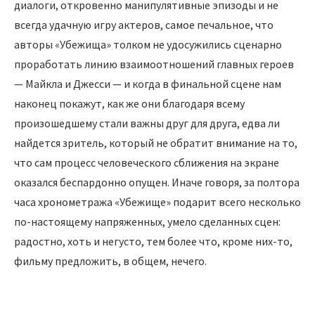
диалоги, откровенно манипулятивные эпизоды и не
всегда удачную игру актеров, самое печальное, что
авторы «Убежища» толком не удосужились сценарно
проработать линию взаимоотношений главных героев
— Майкла и Джесси — и когда в финальной сцене нам
наконец покажут, как же они благодаря всему
произошедшему стали важны друг для друга, едва ли
найдется зритель, который не обратит внимание на то,
что сам процесс человеческого сближения на экране
оказался беспардонно опущен. Иначе говоря, за полтора
часа хронометража «Убежище» подарит всего несколько
по-настоящему напряженных, умело сделанных сцен:
радостно, хоть и негусто, тем более что, кроме них-то,
фильму предложить, в общем, нечего.