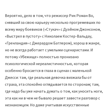
Вероятно, дело в том, что режиссер Рик Роман Во,
снявший за свою карьеру несколько прогремевших по
всему миру боевиков («Стукач» с Дуэйном Джонсоном,
«Выстрел в пустоту» с Николаем Костер-Вальдау,
«Гренландия» с Джерардом Батлером), хорош в жанре,
но не всегда работает с умелыми сценаристами. И
потому «Убежище» полностью пронизано
психологической нереалистичностью, которая
особенно бросается в глаза в сценах с маленькой
Джесси: там, где реальная девочка визжала бы от
страха, эта спокойно оглядывается по сторонам; там,
где надо бы уже начать думать о том, как уносить ноги,
эта как ни в чем не бывало решает завести разговор с
незнакомцем. Но даже учитывая искусственные