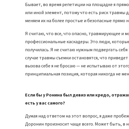
Бывает, во время репетиции на площадке я прямо
или иной элемент, потому что есть риск травмы д
меняем их на более простые и безопасные прямо 
Я считаю, что все, что опасно, травмирующее и
профессиональные каскадеры. Это люди, которые
получилась. Я не считаю нужным подвергать себя 
случае травмы съемки остановятся, что приведет
вызова себе я не бросаю — не испытываю от этого
принципиальная позиция, которая никогда не меня
Если бы у Ронина был девиз или кредо, отража
есть у вас самого?
Думая над ответом на этот вопрос, я даже пробе
Доронин произносит чаще всего. Может быть, в не