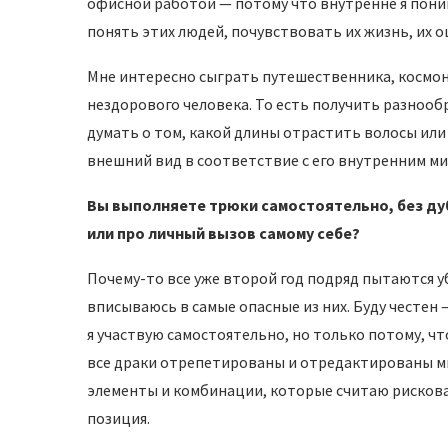
офисной работой — потому что внутренне я поним
понять этих людей, почувствовать их жизнь, их о
Мне интересно сыграть путешественника, космон
нездорового человека. То есть получить разнообра
думать о том, какой длины отрастить волосы или 
внешний вид в соответствие с его внутренним ми
Вы выполняете трюки самостоятельно, без ду
или про личный вызов самому себе?
Почему-то все уже второй год подряд пытаются у
вписываюсь в самые опасные из них. Буду честен 
я участвую самостоятельно, но только потому, чт
все драки отрепетированы и отредактированы мно
элементы и комбинации, которые считаю рискова
позиция.