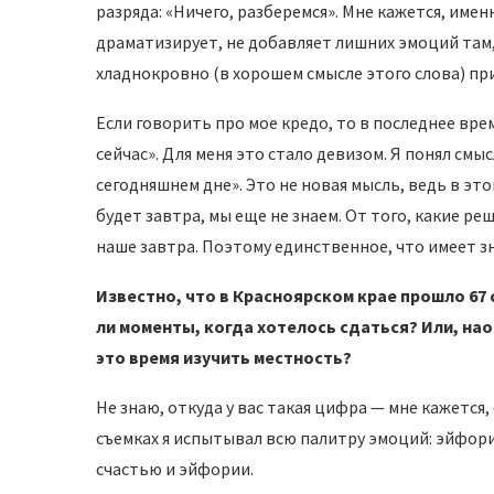
разряда: «Ничего, разберемся». Мне кажется, име
драматизирует, не добавляет лишних эмоций там, 
хладнокровно (в хорошем смысле этого слова) п
Если говорить про мое кредо, то в последнее врем
сейчас». Для меня это стало девизом. Я понял смы
сегодняшнем дне». Это не новая мысль, ведь в этом
будет завтра, мы еще не знаем. От того, какие р
наше завтра. Поэтому единственное, что имеет зна
Известно, что в Красноярском крае прошло 67 
ли моменты, когда хотелось сдаться? Или, на
это время изучить местность?
Не знаю, откуда у вас такая цифра — мне кажется
съемках я испытывал всю палитру эмоций: эйфори
счастью и эйфории.