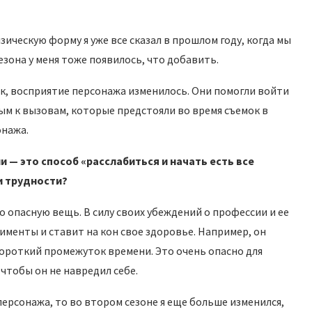
зическую форму я уже все сказал в прошлом году, когда мы
езона у меня тоже появилось, что добавить.
мок, восприятие персонажа изменилось. Они помогли войти
вым к вызовам, которые предстояли во время съемок в
онажа.
и — это способ «расслабиться и начать есть вс
е
ли трудности?
 опасную вещь. В силу своих убеждений о профессии и ее
именты и ставит на кон свое здоровье. Например, он
короткий промежуток времени. Это очень опасно для
 чтобы он не навредил себе.
персонажа, то во втором сезоне я еще больше изменился,