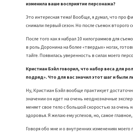
изменила ваше восприятие персонажа?
Это интересная тема! Вообще, я думал, что про фи
снимали первый сезон. Но после съемок второго с
После того как я набрал 10 килограммов для съе
в роль Доронина на более «твердых» ногах, гото
тайге. Появилась уверенность в силах моего перс
Кристиан Бэйл говорил, что набор веса для рол
подряд». Что для вас значил этот шаг и были 
Ну, Кристиан Бэйл вообще практикует достаточно
значении он идет на очень неоднозначные экспер
меняет свое тело с большой скоростью за очень 
здоровья. Я желаю ему успехов, но, самое главное,
Говоря обо мне и о внутренних изменениях моего 