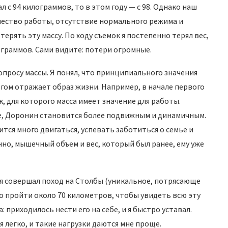
л с 94 килограммов, то в этом году — с 98. Однако наш
ество работы, отсутствие нормального режима и
терять эту массу. По ходу съемок я постепенно терял вес,
лограммов. Сами видите: потери огромные.
опросу массы. Я понял, что принципиального значения
огом отражает образ жизни. Например, в начале первого
, для которого масса имеет значение для работы.
е, Доронин становится более подвижным и динамичным.
тся много двигаться, успевать заботиться о семье и
но, мышечный объем и вес, который был ранее, ему уже
а я совершал поход на Столбы (уникальное, потрясающе
о пройти около 70 километров, чтобы увидеть всю эту
: приходилось нести его на себе, и я быстро уставал.
бя легко, и такие нагрузки даются мне проще.