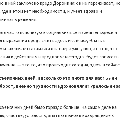
нно в ней заключено кредо Доронина: он не переживает, не
где в этом нет необходимости, и умеет здраво и
ринимать решения.
я я часто использую в социальных сетях хештег «здесь и
сл выражений вроде «жить здесь и сейчас», «быть в
 и заключается сама жизнь: вчера уже ушло, а о том, что
ешения и действия мы предпримем сегодня, будет зависеть
чение, — это то, что происходит сегодня, здесь и сейчас.
съ
е
мочных дней. Насколько это много для вас? Были
оборот, именно трудности вдохновляли? Удалось ли за
, съемочных дней было гораздо больше! На самом деле на
ю, счастье, усталость, апатию и вновь возвращение к