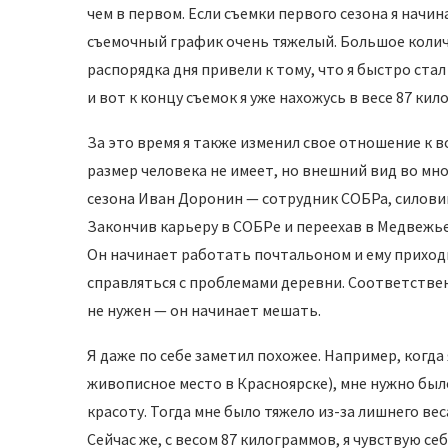
чем в первом. Если съемки первого сезона я начина
съемочный график очень тяжелый. Большое колич
распорядка дня привели к тому, что я быстро стал 
и вот к концу съемок я уже нахожусь в весе 87 ки
За это время я также изменил свое отношение к в
размер человека не имеет, но внешний вид во мн
сезона Иван Доронин — сотрудник СОБРа, силовик
Закончив карьеру в СОБРе и переехав в Медвежь
Он начинает работать почтальоном и ему приходи
справляться с проблемами деревни. Соответствен
не нужен — он начинает мешать.
Я даже по себе заметил похожее. Например, когд
живописное место в Красноярске), мне нужно был
красоту. Тогда мне было тяжело из-за лишнего веса
Сейчас же, с весом 87 килограммов, я чувствую се