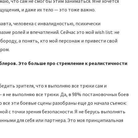
аю, что сам не смог бы этим заниматься. Мне хочется
щущения, и даже их тело — это тоже важно.
авта, человека с инвалидностью, психически
зие ролей и впечатлений. Сейчас это мой wish list: не
бороду, а понять, кто мой персонаж и привести свой
ром.
бл
е
ров. Это больше про стремление к реалистичности
бедить зрителя, что я выполняю все трюки сам и
— я не выполняю все трюки. Да, в 98% постановочных боев
о все эти боевые сцены разобраны еще до начала съемок:
й с точки зрения безопасности. Я не берусь выполнять
нными для себя или партнера. Это моя принципиальная