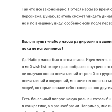
Так что все закономерно. Потеря массы во время
персонажа. Думаю, зритель сможет увидеть динам
но и по внешнему виду, особенно если после пер
Был ли пункт «набор массы ради роли» в вашем
пока не исполнились?
Да! Набор массы был в этом списке. Идея менять 
в мой wish list входит разнообразие внутреннего 
не получаю новых впечатлений от ролей сотрудни
впечатлений и ощущений, мне хочется попытатьс
людей, которые связали себя с совершенно други
Есть банальный вопрос: какую роль вы хотели бы с
в конкретике, а в разнообразии. Например, мне 