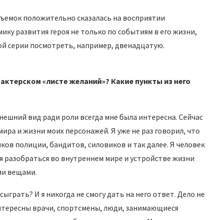
 съемок положительно сказалась на восприятии
ику развития героя не только по событиям в его жизни,
вой серии посмотреть, например, двенадцатую.
 акт
е
рском «листе желаний»? Какие пункты из него
внешний вид ради роли всегда мне была интересна. Сейчас
мира и жизни моих персонажей. Я уже не раз говорил, что
ков полиции, бандитов, силовиков и так далее. Я человек
я разобраться во внутреннем мире и устройстве жизни
ми вещами.
ыграть? И я никогда не смогу дать на него ответ. Дело не
интересны врачи, спортсмены, люди, занимающиеся