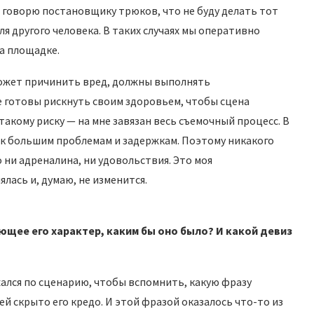
 говорю постановщику трюков, что не буду делать тот
ля другого человека. В таких случаях мы оперативно
на площадке.
 может причинить вред, должны выполнять
 готовы рискнуть своим здоровьем, чтобы сцена
такому риску — на мне завязан весь съемочный процесс. В
 к большим проблемам и задержкам. Поэтому никакого
 ни адреналина, ни удовольствия. Это моя
лась и, думаю, не изменится.
ющее его характер, каким бы оно было? И какой девиз
жался по сценарию, чтобы вспомнить, какую фразу
й скрыто его кредо. И этой фразой оказалось что-то из