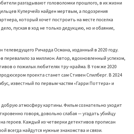
юбители разгадывают головоломки прошлого, в их жизни
дельцев Куперчейз найден мертвым, а подозрения
артнера, который хочет построить на месте поселка
ело, пуская в ход не только дедукцию, но и обаяние,
телеведущего Ричарда Османа, изданный в 2020 году.
ов перевалило за миллион. Автор, вдохновленный успехом,
ивов о пожилых любителях тру-крайма. В том же 2020
 продюсером проекта станет сам Стивен Спилберг. В 2024
бус, известный по первым частям «Гарри Поттера» и
 добрую атмосферу картины. Фильм сознательно уходит
ткровенно говоря, довольно слабая — угадать убийцу
у на героев. Каждый из четверки детективов прописан
рой всегда найдутся нужные знакомства и связи.