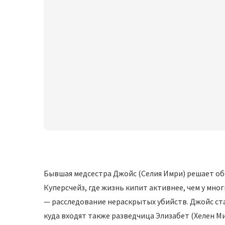
Бывшая медсестра Джойс (Селия Имри) решает об
Куперсчейз, где жизнь кипит активнее, чем у многи
— расследование нераскрытых убийств. Джойс ста
куда входят также разведчица Элизабет (Хелен М