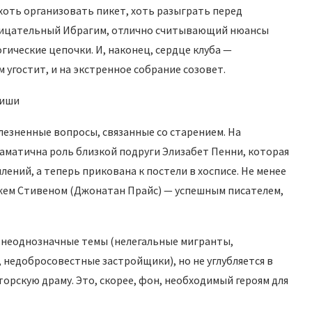
оть организовать пикет, хоть разыграть перед
ницательный Ибрагим, отлично считывающий нюансы
ические цепочки. И, наконец, сердце клуба —
угостит, и на экстренное собрание созовет.
лезненные вопросы, связанные со старением. На
аматична роль близкой подруги Элизабет Пенни, которая
ений, а теперь прикована к постели в хосписе. Не менее
ужем Стивеном (Джонатан Прайс) — успешным писателем,
е неоднозначные темы (нелегальные мигранты,
недобросовестные застройщики), но не углубляется в
орскую драму. Это, скорее, фон, необходимый героям для