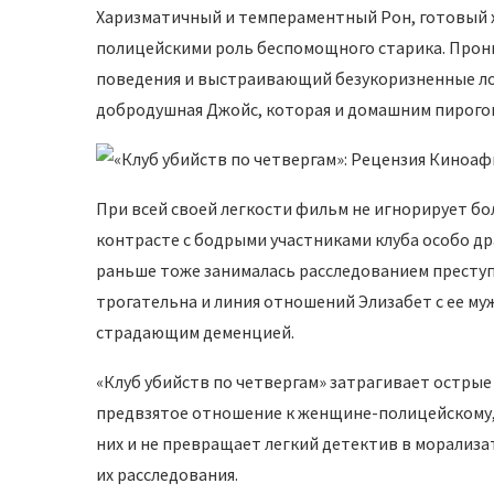
Харизматичный и темпераментный Рон, готовый х
полицейскими роль беспомощного старика. Про
поведения и выстраивающий безукоризненные лог
добродушная Джойс, которая и домашним пирогом 
При всей своей легкости фильм не игнорирует бо
контрасте с бодрыми участниками клуба особо др
раньше тоже занималась расследованием преступл
трогательна и линия отношений Элизабет с ее м
страдающим деменцией.
«Клуб убийств по четвергам» затрагивает остры
предвзятое отношение к женщине-полицейскому, 
них и не превращает легкий детектив в морализат
их расследования.