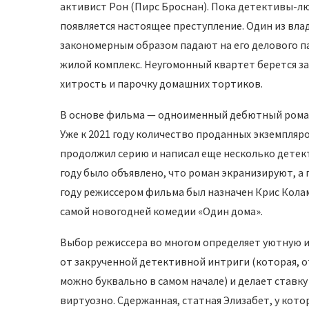
активист Рон (Пирс Броснан). Пока детективы-л
появляется настоящее преступление. Один из вла
закономерным образом падают на его делового п
жилой комплекс. Неугомонный квартет берется за д
хитрость и парочку домашних тортиков.
В основе фильма — одноименный дебютный роман 
Уже к 2021 году количество проданных экземпляр
продолжил серию и написал еще несколько детект
году было объявлено, что роман экранизируют, а
году режиссером фильма был назначен Крис Колам
самой новогодней комедии «Один дома».
Выбор режиссера во многом определяет уютную и
от закрученной детективной интриги (которая, о
можно буквально в самом начале) и делает ставк
виртуозно. Сдержанная, статная Элизабет, у кото