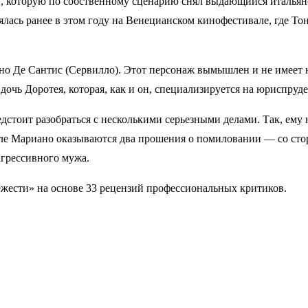
, которую по собственному сценарию снял выдающийся итальян
лась ранее в этом году на Венецианском кинофестивале, где Т
о Де Сантис (Сервилло). Этот персонаж вымышлен и не имеет 
дочь Доротея, которая, как и он, специализируется на юриспруд
дстоит разобраться с несколькими серьезными делами. Так, ему
толе Мариано оказываются два прошения о помиловании — со с
агрессивного мужа.
ежести» на основе 33 рецензий профессиональных критиков.