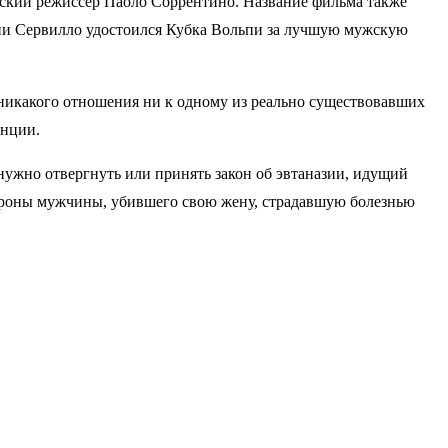
ский режиссер Паоло Соррентино. Название фильма также
они Сервилло удостоился Кубка Вольпи за лучшую мужскую
никакого отношения ни к одному из реально существовавших
енции.
 нужно отвергнуть или принять закон об эвтаназии, идущий
тороны мужчины, убившего свою жену, страдавшую болезнью