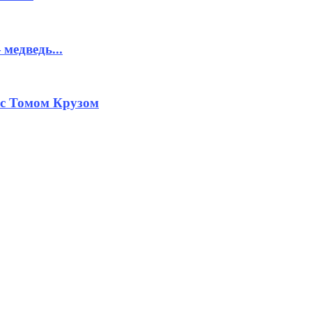
медведь...
 с Томом Крузом