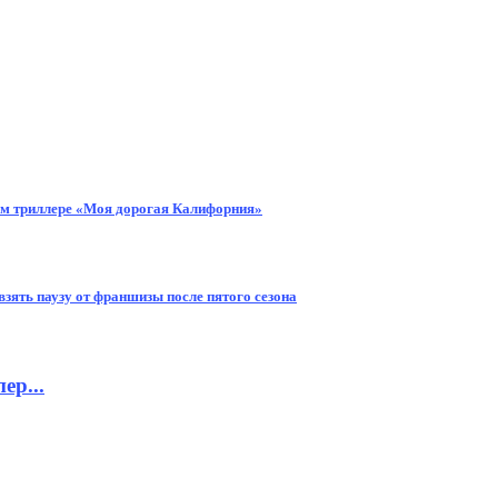
ом триллере «Моя дорогая Калифорния»
 взять паузу от франшизы после пятого сезона
ер...