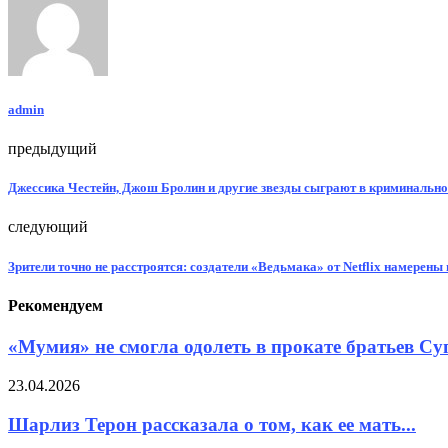
admin
предыдущий
Джессика Честейн, Джош Бролин и другие звезды сыграют в криминальн
следующий
Зрители точно не расстроятся: создатели «Ведьмака» от Netflix намерены
Рекомендуем
«Мумия» не смогла одолеть в прокате братьев Суп
23.04.2026
Шарлиз Терон рассказала о том, как ее мать...