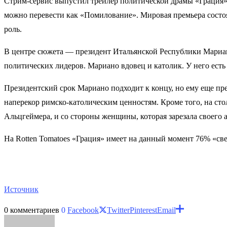
Стрим-сервис выпустил трейлер политической драмы «Грация»
можно перевести как «Помилование». Мировая премьера состоя
роль.
В центре сюжета — президент Итальянской Республики Мариан
политических лидеров. Мариано вдовец и католик. У него есть 
Президентский срок Мариано подходит к концу, но ему еще пре
наперекор римско-католическим ценностям. Кроме того, на с
Альцгеймера, и со стороны женщины, которая зарезала своего 
На Rotten Tomatoes «Грация» имеет на данный момент 76% «св
Источник
0 комментариев
0
Facebook
Twitter
Pinterest
Email