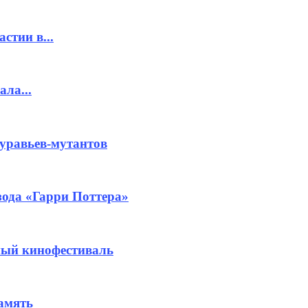
стии в...
ла...
муравьев-мутантов
ода «Гарри Поттера»
ный кинофестиваль
амять