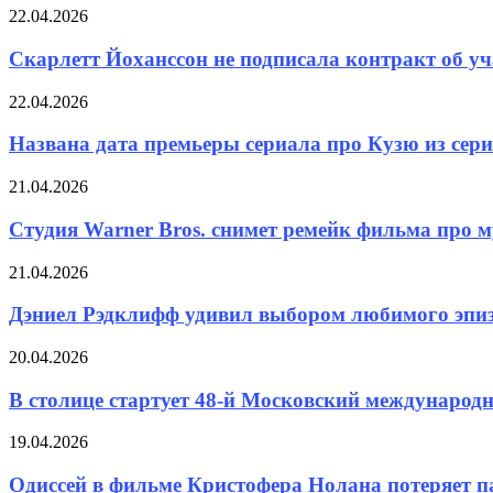
22.04.2026
Скарлетт Йоханссон не подписала контракт об уча
22.04.2026
Названа дата премьеры сериала про Кузю из сериа
21.04.2026
Студия Warner Bros. снимет ремейк фильма про 
21.04.2026
Дэниел Рэдклифф удивил выбором любимого эпиз
20.04.2026
В столице стартует 48-й Московский международ
19.04.2026
Одиссей в фильме Кристофера Нолана потеряет п