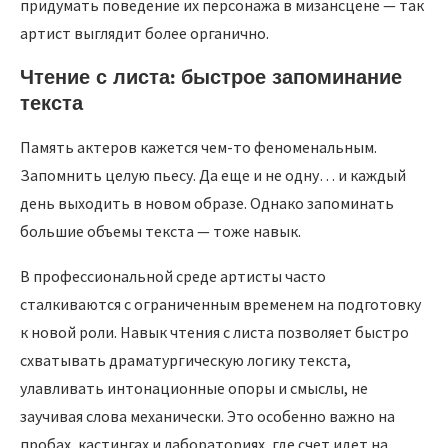
придумать поведение их персонажа в мизансцене — так
артист выглядит более органично.
Чтение с листа: быстрое запоминание
текста
Память актеров кажется чем-то феноменальным.
Запомнить целую пьесу. Да еще и не одну… и каждый
день выходить в новом образе. Однако запоминать
большие объемы текста — тоже навык.
В профессиональной среде артисты часто
сталкиваются с ограниченным временем на подготовку
к новой роли. Навык чтения с листа позволяет быстро
схватывать драматургическую логику текста,
улавливать интонационные опоры и смыслы, не
заучивая слова механически. Это особенно важно на
пробах, кастингах и лабораториях, где счет идет на