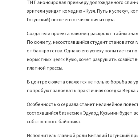
ТНТ анонсировал премьеру долгожданного спин-оф
зрители увидят комедию «Кузя. Путь к успеху», к
Гогунский) после его отчисления из вуза.
Создатели проекта наконец раскроют тайны знаме
По сюжету, несостоявшийся студент становится г
от банкротства. Однако его успеху попытается п
корыстных целях Кузю, хочет разрушить хозяйст
платной трассы.
В центре сюжета окажется не только борьба за у
попробуют завоевать практичная соседка Верка и
Особенностью сериала станет нелинейное повест
состоявшийся бизнесмен Эдуард Кузьмин будет вс
собственного байопика.
Исполнитель главной роли Виталий Гогунский приз