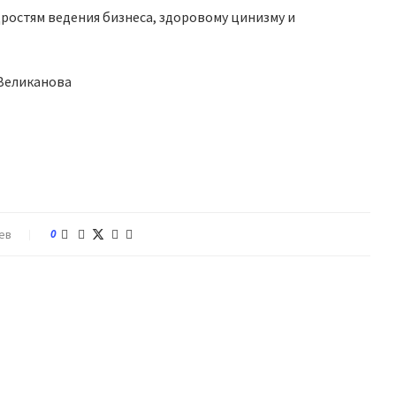
дростям ведения бизнеса, здоровому цинизму и
 Великанова
ев
0