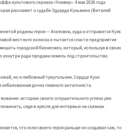
фа культового сериала «Универ». 4 мая 2026 года
оторая расскажет о судьбе Эдуарда Кузьмина (Виталий
нитой родины героя — Агаповки, куда и отправится Кузя.
лавой местного колхоза и пытается спасти предприятие
омешать городской бизнесмен, который, используя в своих
во изнутри ради продажи земель под строительство
рожай, но и любовный треугольник. Сердце Кузи
 избалованная дочка главного антагониста.
вование: историю своего оглушительного успеха уже
поминать, сидя в кресле для интервью на съемках
нается, что если своего героя раньше он создавал сам, то