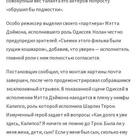
совокупный вес таланта его актеров попросту
«обрушил бы подмостки».
Особо режиссер выделил своего «партнера» Мэтта
Дэймона, исполнившего роль Одиссея. Нолан честно
предупредил зрителей: «Съемки этого фильма были
сущим кошмаром», добавив, что уверен — исполнитель
главной роли с ним полностью согласится.
Постановщик сообщил, что монтаж картины почти
завершен, после чего продемонстрировал собравшимся
эксклюзивный отрывок. В показанной сцене Одиссей в
исполнении Мэтта Дэймона находится в плену у нимфы
Калипсо, роль которой исполнила Шарлиз Терон.
Измученный герой задает ей вопросы: «Как долго я уже
здесь, Калипсо? Я ничего не помню до Трои. Была ли у
меня жена, дети, сын? Если у меня был сын, сколько ему