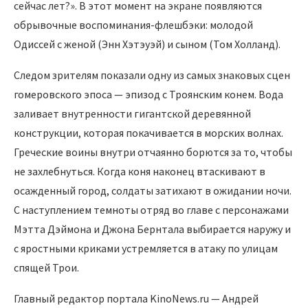
сейчас лет?». В этот момент на экране появляются
обрывочные воспоминания-флешбэки: молодой
Одиссей с женой (Энн Хэтэуэй) и сыном (Том Холланд).
Следом зрителям показали одну из самых знаковых сцен
гомеровского эпоса — эпизод с Троянским конем. Вода
заливает внутренности гигантской деревянной
конструкции, которая покачивается в морских волнах.
Греческие воины внутри отчаянно борются за то, чтобы
не захлебнуться. Когда коня наконец втаскивают в
осажденный город, солдаты затихают в ожидании ночи.
С наступлением темноты отряд во главе с персонажами
Мэтта Дэймона и Джона Бернтала выбирается наружу и
с яростными криками устремляется в атаку по улицам
спящей Трои.
Главный редактор портала KinoNews.ru — Андрей