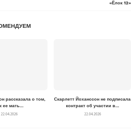
«Ёлок 12»
ОМЕНДУЕМ
н рассказала о том,
Скарлетт Йоханссон не подписала
к ее мать...
контракт об участии в...
22.04.2026
22.04.2026