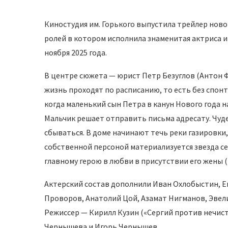
Киностудия им. Горького выпустила трейлер ново
ролей в котором исполнила знаменитая актриса и
ноября 2025 года.
В центре сюжета — юрист Петр Безуглов (Антон Фи
жизнь проходят по расписанию, то есть без спон
когда маленький сын Петра в канун Нового года 
Мальчик решает отправить письма адресату. Чуд
сбываться. В доме начинают течь реки газировки
собственной персоной материализуется звезда се
главному герою в любви в присутствии его жены (
Актерский состав дополнили Иван Охлобыстин, 
Проворов, Анатолий Цой, Азамат Нигманов, Эвели
Режиссер — Кирилл Кузин («Сергий против нечист
Чернышева и Игорь Чернышев.