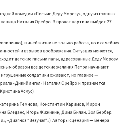
годней комедии «Письмо Деду Морозу», одну из главных
 певица Наталия Орейро. В прокат картина выйдет 27
липенко), в чьей жизни не только работа, но и семейная
танностей и взрывов воображения. Ситуация меняется,
находит детские письма папы, адресованные Деду Морозу.
есным образом все детские желания Петра начинают
, игрушечные солдатики оживают, но главное —
риала «Дикий ангел» Наталия Орейро и признается
Кристина Асмус).
Екатерина Темнова, Константин Каримов, Мирон
на Бледанс, Игорь Жижикин, Дима Билан, Зоя Бербер.
и», «Диагноз “Везучая”»). Авторы сценария — Венера