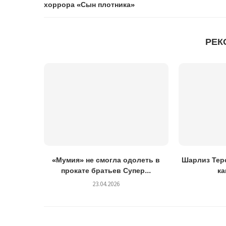
хоррора «Сын плотника»
РЕК
«Мумия» не смогла одолеть в
Шарлиз Теро
прокате братьев Супер...
ка
23.04.2026