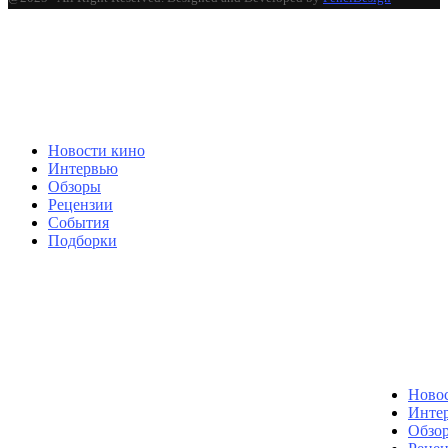
Новости кино
Интервью
Обзоры
Рецензии
События
Подборки
Ново
Инте
Обзо