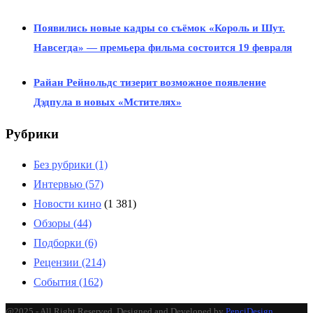
Появились новые кадры со съёмок «Король и Шут.
Навсегда» — премьера фильма состоится 19 февраля
Райан Рейнольдс тизерит возможное появление
Дэдпула в новых «Мстителях»
Рубрики
Без рубрики
(1)
Интервью
(57)
Новости кино
(1 381)
Обзоры
(44)
Подборки
(6)
Рецензии
(214)
События
(162)
@2025 - All Right Reserved. Designed and Developed by
PenciDesign