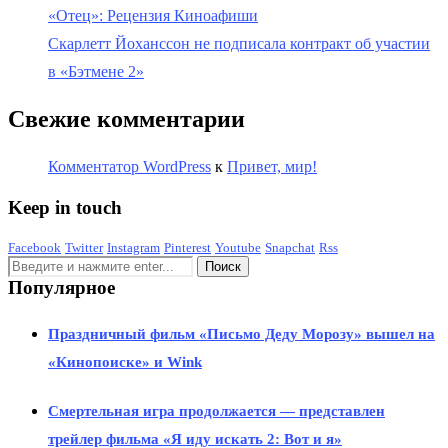
«Отец»: Рецензия Киноафиши
Скарлетт Йоханссон не подписала контракт об участии
в «Бэтмене 2»
Свежие комментарии
Комментатор WordPress
к
Привет, мир!
Keep in touch
Facebook
Twitter
Instagram
Pinterest
Youtube
Snapchat
Rss
Популярное
Праздничный фильм «Письмо Деду Морозу» вышел на
«Кинопоиске» и Wink
Смертельная игра продолжается — представлен
трейлер фильма «Я иду искать 2: Вот и я»