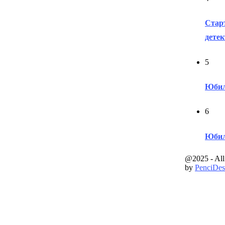
Старт
дете
5
Юбил
6
Юбил
@2025 - All
by
PenciDes