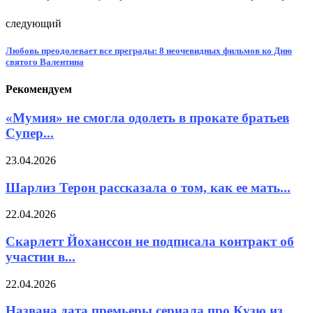
следующий
Любовь преодолевает все преграды: 8 неочевидных фильмов ко Дню
святого Валентина
Рекомендуем
«Мумия» не смогла одолеть в прокате братьев
Супер...
23.04.2026
Шарлиз Терон рассказала о том, как ее мать...
22.04.2026
Скарлетт Йоханссон не подписала контракт об
участии в...
22.04.2026
Названа дата премьеры сериала про Кузю из