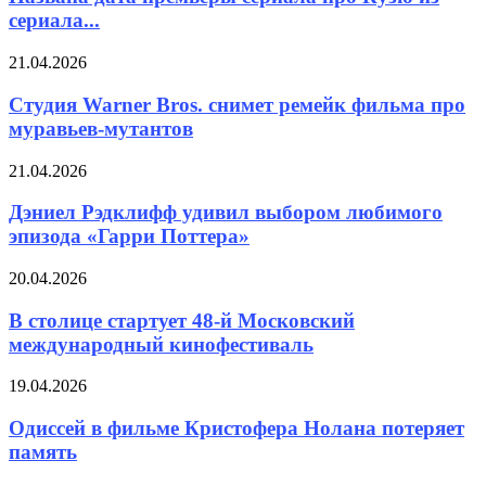
сериала...
21.04.2026
Студия Warner Bros. снимет ремейк фильма про
муравьев-мутантов
21.04.2026
Дэниел Рэдклифф удивил выбором любимого
эпизода «Гарри Поттера»
20.04.2026
В столице стартует 48-й Московский
международный кинофестиваль
19.04.2026
Одиссей в фильме Кристофера Нолана потеряет
память