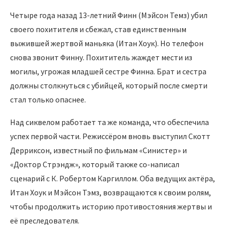
Четыре года назад 13-летний Финн (Мэйсон Темз) убил
своего похитителя и сбежал, став единственным
выжившей жертвой маньяка (Итан Хоук). Но телефон
снова звонит Финну. Похититель жаждет мести из
могилы, угрожая младшей сестре Финна. Брат и сестра
должны столкнуться с убийцей, который после смерти
стал только опаснее.
Над сиквелом работает та же команда, что обеспечила
успех первой части. Режиссёром вновь выступил Скотт
Дерриксон, известный по фильмам «Синистер» и
«Доктор Стрэндж», который также co-написал
сценарий с К. Робертом Каргиллом. Оба ведущих актёра,
Итан Хоук и Мэйсон Тэмз, возвращаются к своим ролям,
чтобы продолжить историю противостояния жертвы и
её преследователя.