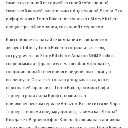
самостоятельной историей со своей собственной
сюжетной линией, как фильмы с Анджелиной Джоли. Эта
информация о Tomb Raider поступила от Story Kitchen,
продюсерской компании, связанной с сериалом.
Как сообщается на сайте компании и как заметил
аккаунт Infinity Tomb Raider в социальных сетях,
сотрудничество Story Kitchen и Amazon MGM Studios
«переосмыслит франшизу в масштабном формате,
соединив новый телесериал и видеоигры в единую
вселенную». Остается только догадываться, кто из
персонажей франшизы Tomb Raider, помимо Софи
Тёрнер в роли Лары Крофт, появится в
приключенческом сериале Amazon. Встретится ли Лара
Тёрнер с героями предыдущих игр, такими как Джона?
Или даже с Вернером фон Кроем, бывшим наставником
Лары, который появлялся в таких играх, как Tomb Raider: