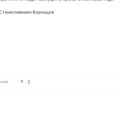
й Станиславович Воронцов
риев
0