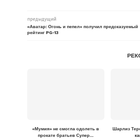
предыдущий
«Аватар: Огонь и пепел» получил предсказуемый
рейтинг PG-13
РЕК
«Мумия» не смогла одолеть в
Шарлиз Теро
прокате братьев Супер...
ка