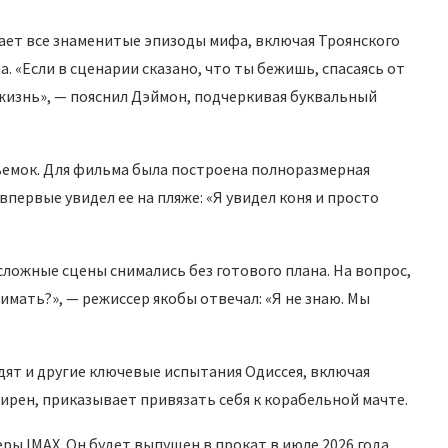
ает все знаменитые эпизоды мифа, включая Троянского
 «Если в сценарии сказано, что ты бежишь, спасаясь от
 жизнь», — пояснил Дэймон, подчеркивая буквальный
съемок. Для фильма была построена полноразмерная
впервые увидел ее на пляже: «Я увидел коня и просто
сложные сцены снимались без готового плана. На вопрос,
имать?», — режиссер якобы отвечал: «Я не знаю. Мы
дят и другие ключевые испытания Одиссея, включая
Сирен, приказывает привязать себя к корабельной мачте.
ры IMAX. Он будет выпущен в прокат в июле 2026 года.