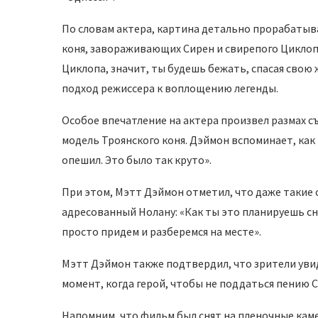
По словам актера, картина детально прорабатыв
коня, завораживающих Сирен и свирепого Циклопа.
Циклопа, значит, ты будешь бежать, спасая свою
подход режиссера к воплощению легенды.
Особое впечатление на актера произвел размах 
модель Троянского коня. Дэймон вспоминает, как 
опешил. Это было так круто».
При этом, Мэтт Дэймон отметил, что даже такие 
адресованный Нолану: «Как ты это планируешь сн
просто придем и разберемся на месте».
Мэтт Дэймон также подтвердил, что зрители уви
момент, когда герой, чтобы не поддаться пению 
Напомним, что фильм был снят на пленочные каме