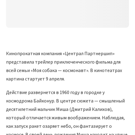
Кинопрокатная компания «Централ Партнершип»
представила трейлер приключенческого фильма для
всей семьи «Моя собака — космонавт». В кинотеатрах
картина стартует 9 апреля.
Действие развернется в 1960 году в городке у
космодрома Байконур. В центре сюжета — смышленый
десятилетний мальчик Миша (Дмитрий Калихов),
который отличается живым воображением. Наблюдая,
как запуск ракет озаряет небо, он фантазирует о
космосе. В своей день рождения Миша находит на улице