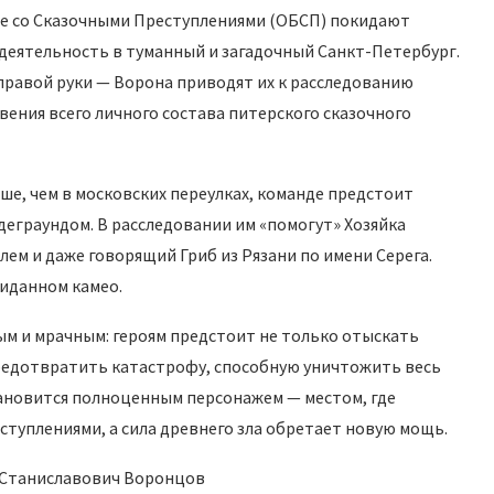
ьбе со Сказочными Преступлениями (ОБСП) покидают
деятельность в туманный и загадочный Санкт-Петербург.
 правой руки — Ворона приводят их к расследованию
овения всего личного состава питерского сказочного
ше, чем в московских переулках, команде предстоит
еграундом. В расследовании им «помогут» Хозяйка
ем и даже говорящий Гриб из Рязани по имени Серега.
жиданном камео.
м и мрачным: героям предстоит не только отыскать
редотвратить катастрофу, способную уничтожить весь
тановится полноценным персонажем — местом, где
туплениями, а сила древнего зла обретает новую мощь.
й Станиславович Воронцов