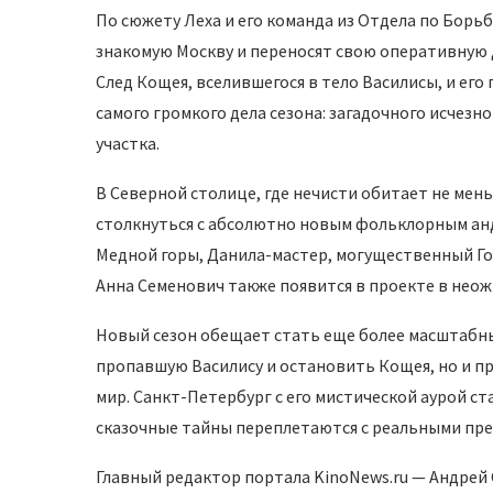
По сюжету Леха и его команда из Отдела по Бор
знакомую Москву и переносят свою оперативную 
След Кощея, вселившегося в тело Василисы, и его
самого громкого дела сезона: загадочного исчезн
участка.
В Северной столице, где нечисти обитает не мень
столкнуться с абсолютно новым фольклорным анд
Медной горы, Данила-мастер, могущественный Гол
Анна Семенович также появится в проекте в нео
Новый сезон обещает стать еще более масштабны
пропавшую Василису и остановить Кощея, но и п
мир. Санкт-Петербург с его мистической аурой с
сказочные тайны переплетаются с реальными прес
Главный редактор портала KinoNews.ru — Андре