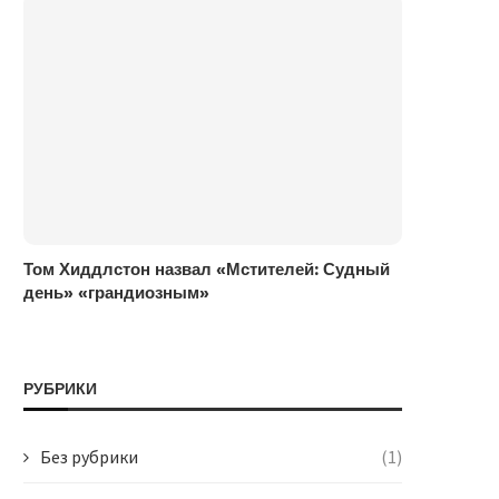
Том Хиддлстон назвал «Мстителей: Судный
день» «грандиозным»
РУБРИКИ
Без рубрики
(1)