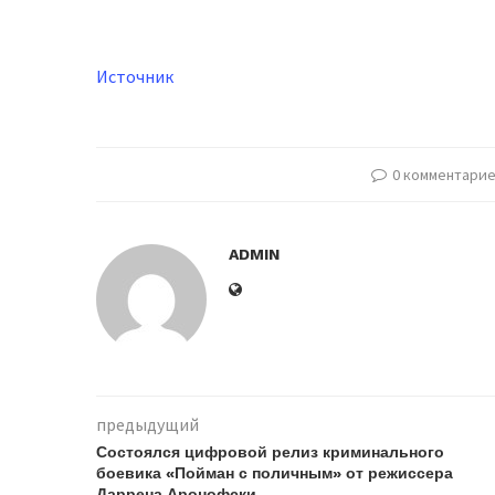
Источник
0 комментари
ADMIN
предыдущий
Состоялся цифровой релиз криминального
боевика «Пойман с поличным» от режиссера
Даррена Аронофски