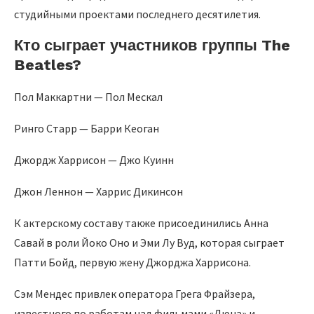
студийными проектами последнего десятилетия.
Кто сыграет участников группы The
Beatles?
Пол Маккартни — Пол Мескал
Ринго Старр — Барри Кеоган
Джордж Харрисон — Джо Куинн
Джон Леннон — Харрис Дикинсон
К актерскому составу также присоединились Анна
Савай в роли Йоко Оно и Эми Лу Вуд, которая сыграет
Патти Бойд, первую жену Джорджа Харрисона.
Сэм Мендес привлек оператора Грега Фрайзера,
известного по работам над фильмами «Дюна» и