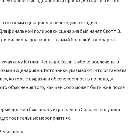
Disney полностью одобренный проект, который в итоге
ю готовым сценарием и переходил в стадию
Для финальной полировки сценария был нанят Скотт З.
 три миллиона долларов — самый большой гонорар за
ючая саму Кэтлин Кеннеди, были глубоко вовлечены в
отовыми сценариями. Источники указывают, что остановка
sney, которые выразили обеспокоенность по поводу
го объяснения того, как Бен Соло может быть жив после
орый должен был вновь играть Бена Соло, не получили
подготовительных мероприятиях.
 Великанова