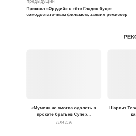
предыдущий
Приквел «Орудий» о тёте Глэдис будет
самодостаточным фильмом, заявил режиссёр
РЕК
«Мумия» не смогла одолеть в
Шарлиз Теро
прокате братьев Супер...
ка
23.04.2026