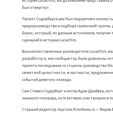
истории Lucasfilm, когда компания представила 
был отвергнут.
Проект Содерберга уже был подкреплен полность
предпроизводства и подбора съемочной группы. 
Бернс, который, по данным источников, получил
сценарий в истории Lucasfilm.
Высокопоставленные руководители Lucasfilm, вкл
разработку и, как сообщается, были довольны г
проекта последовала со стороны руководства Di
сюжетной целостности, в частности, предложенно
событий девятого эпизода.
Сам Стивен Содерберг и актер Адам Драйвер, кот
никакого гонорара, хотя активно участвовали в 
Старший редактор портала KinoNews.ru — Мария