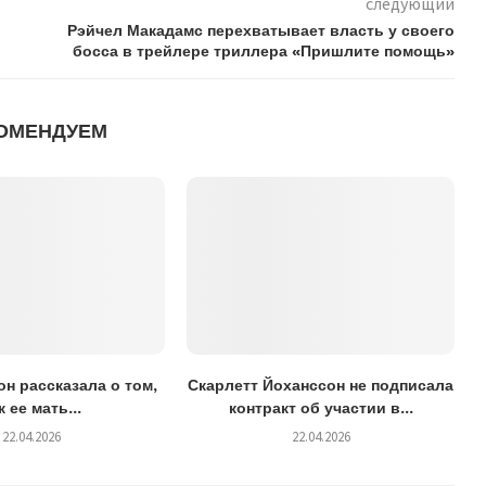
следующий
Рэйчел Макадамс перехватывает власть у своего
босса в трейлере триллера «Пришлите помощь»
ОМЕНДУЕМ
н рассказала о том,
Скарлетт Йоханссон не подписала
к ее мать...
контракт об участии в...
22.04.2026
22.04.2026