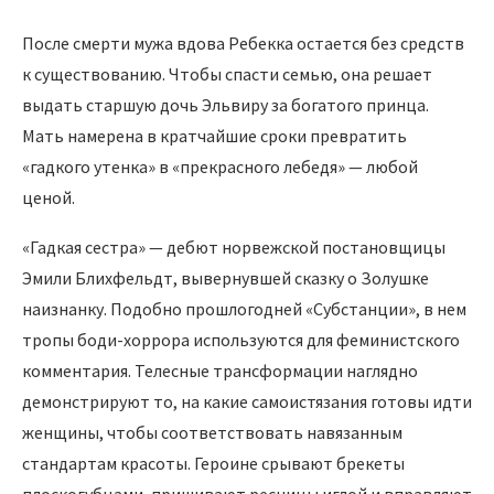
После смерти мужа вдова Ребекка остается без средств
к существованию. Чтобы спасти семью, она решает
выдать старшую дочь Эльвиру за богатого принца.
Мать намерена в кратчайшие сроки превратить
«гадкого утенка» в «прекрасного лебедя» — любой
ценой.
«Гадкая сестра» — дебют норвежской постановщицы
Эмили Блихфельдт, вывернувшей сказку о Золушке
наизнанку. Подобно прошлогодней «Субстанции», в нем
тропы боди-хоррора используются для феминистского
комментария. Телесные трансформации наглядно
демонстрируют то, на какие самоистязания готовы идти
женщины, чтобы соответствовать навязанным
стандартам красоты. Героине срывают брекеты
плоскогубцами, пришивают ресницы иглой и вправляют