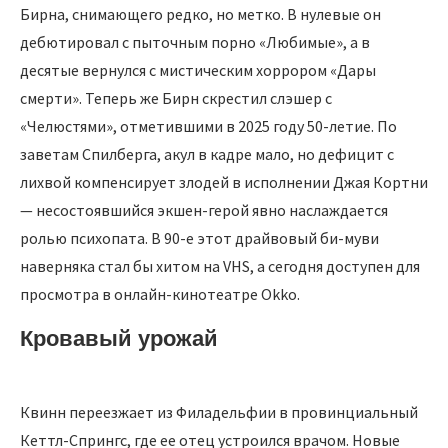
Бирна, снимающего редко, но метко. В нулевые он
дебютировал с пыточным порно «Любимые», а в
десятые вернулся с мистическим хоррором «Дары
смерти». Теперь же Бирн скрестил слэшер с
«Челюстями», отметившими в 2025 году 50-летие. По
заветам Спилберга, акул в кадре мало, но дефицит с
лихвой компенсирует злодей в исполнении Джая Кортни
— несостоявшийся экшен-герой явно наслаждается
ролью психопата. В 90-е этот драйвовый би-муви
наверняка стал бы хитом на VHS, а сегодня доступен для
просмотра в онлайн-кинотеатре Okko.
Кровавый урожай
Квинн переезжает из Филадельфии в провинциальный
Кеттл-Спрингс, где ее отец устроился врачом. Новые