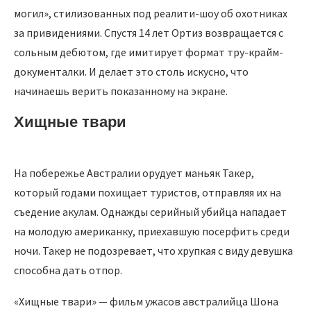
могил», стилизованных под реалити-шоу об охотниках
за привидениями. Спустя 14 лет Ортиз возвращается с
сольным дебютом, где имитирует формат тру-крайм-
документалки. И делает это столь искусно, что
начинаешь верить показанному на экране.
Хищные твари
На побережье Австралии орудует маньяк Такер,
который годами похищает туристов, отправляя их на
съедение акулам. Однажды серийный убийца нападает
на молодую американку, приехавшую посерфить среди
ночи. Такер не подозревает, что хрупкая с виду девушка
способна дать отпор.
«Хищные твари» — фильм ужасов австралийца Шона