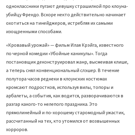
одноклассники пугают девушку страшилкой про клоуна-
убийцу Френдо. Вскоре некто действительно начинает
охотиться на тинейджеров, истребляя их самыми
изощренными способами.
«Кровавый урожай» — фильм Илая Крэйга, известного
по черной комедии «Убойные каникулы». Тогда
постановщик деконструировал жанр, высмеивая клише,
а теперь снял конвенциональный слэшер. В течение
полутора часов реднеки в клоунских костюмах
кромсают подростков, используя вилы, топоры и
арбалеты, а события, как водится, разворачиваются в
разгар какого-то нелепого праздника. Это
прямолинейный и по-хорошему старомодный ужастик,
рассчитанный на тех, кто утомился от возвышенных
хорроров.