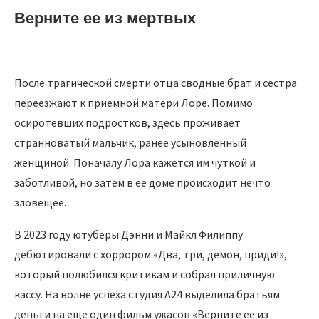
Верните ее из мертвых
После трагической смерти отца сводные брат и сестра
переезжают к приемной матери Лоре. Помимо
осиротевших подростков, здесь проживает
странноватый мальчик, ранее усыновленный
женщиной. Поначалу Лора кажется им чуткой и
заботливой, но затем в ее доме происходит нечто
зловещее.
В 2023 году ютуберы Дэнни и Майкл Филиппу
дебютировали с хоррором «Два, три, демон, приди!»,
который полюбился критикам и собрал приличную
кассу. На волне успеха студия A24 выделила братьям
деньги на еще один фильм ужасов «Верните ее из