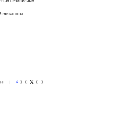
стью независимо.
 Великанова
ев
0