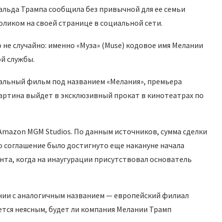
альда Трампа сообщила без привычной для ее семьи
ликом на своей странице в социальной сети.
 не случайно: именно «Муза» (Muse) кодовое имя Мелании
ой службы.
альный фильм под названием «Мелания», премьера
 Картина выйдет в эксклюзивный прокат в кинотеатрах по
Amazon MGM Studios. По данным источников, сумма сделки
о соглашение было достигнуто еще накануне начала
нта, когда на инаугурации присутствовал основатель
нии с аналогичным названием — европейский филиал
ется неясным, будет ли компания Мелании Трамп