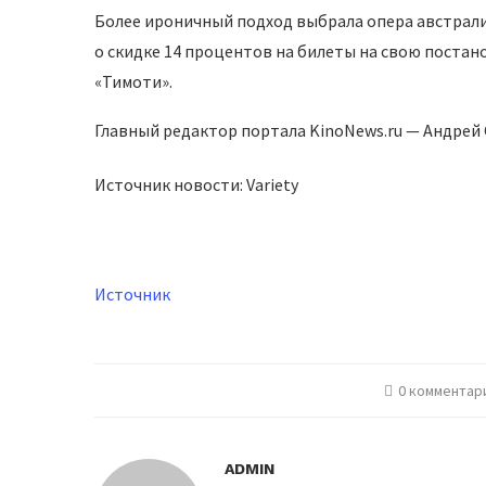
Более ироничный подход выбрала опера австралий
о скидке 14 процентов на билеты на свою постано
«Тимоти».
Главный редактор портала KinoNews.ru — Андре
Источник новости: Variety
Источник
0 комментар
ADMIN