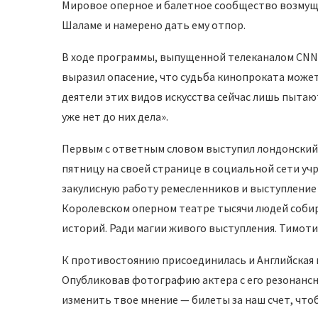
Мировое оперное и балетное сообщество возмущ
Шаламе и намерено дать ему отпор.
В ходе программы, выпущенной телеканалом CNN 
выразил опасение, что судьба кинопроката может
деятели этих видов искусства сейчас лишь пытают
уже нет до них дела».
Первым с ответным словом выступил лондонский Ко
пятницу на своей странице в социальной сети у
закулисную работу ремесленников и выступление 
Королевском оперном театре тысячи людей собира
историй. Ради магии живого выступления. Тимоти
К противостоянию присоединилась и Английская н
Опубликовав фотографию актера с его резонансн
изменить твое мнение — билеты за наш счет, чтоб