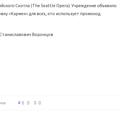
ского Сиэтла (The Seattle Opera). Учреждение объявило
вку «Кармен» для всех, кто использует промокод
й Станиславович Воронцов
иев
0