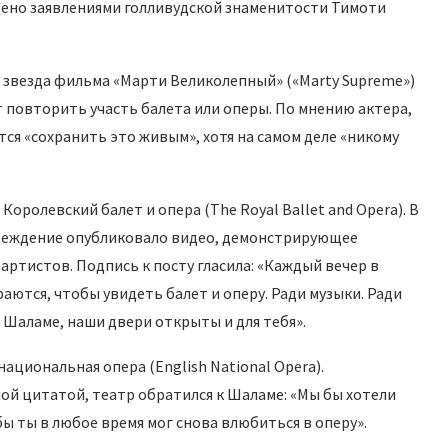
ено заявлениями голливудской знаменитости Тимоти
звезда фильма «Марти Великолепный» («Marty Supreme»)
 повторить участь балета или оперы. По мнению актера,
ся «сохранить это живым», хотя на самом деле «никому
ролевский балет и опера (The Royal Ballet and Opera). В
чреждение опубликовало видео, демонстрирующее
артистов. Подпись к посту гласила: «Каждый вечер в
ются, чтобы увидеть балет и оперу. Ради музыки. Ради
 Шаламе, наши двери открыты и для тебя».
ациональная опера (English National Opera).
ой цитатой, театр обратился к Шаламе: «Мы бы хотели
ы ты в любое время мог снова влюбиться в оперу».