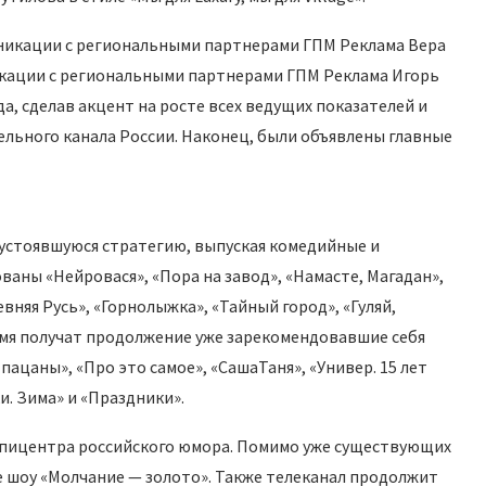
уникации с региональными партнерами ГПМ Реклама Вера
кации с региональными партнерами ГПМ Реклама Игорь
а, сделав акцент на росте всех ведущих показателей и
ельного канала России. Наконец, были объявлены главные
устоявшуюся стратегию, выпуская комедийные и
аны «Нейровася», «Пора на завод», «Намасте, Магадан»,
евняя Русь», «Горнолыжка», «Тайный город», «Гуляй,
емя получат продолжение уже зарекомендовавшие себя
пацаны», «Про это самое», «СашаТаня», «Универ. 15 лет
и. Зима» и «Праздники».
 эпицентра российского юмора. Помимо уже существующих
 шоу «Молчание — золото». Также телеканал продолжит