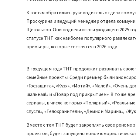
К гостям обратились руководитель отдела комм
Проскурина и ведущий менеджер отдела коммуни
Щегольков. Они подвели итоги уходящего 2025 год
статусе ТНТ как наиболее популярного развлекат
премьеры, которые состоятся в 2026 году.
В грядущем году ТНТ продолжит развивать свою 
семейные проекты. Среди премьер были анонсиров
«Госзащита», «Кузя», «Мотай», «Малой», «Очень др
шальная!» и «Повар под прикрытием». В то же вр
сериалы, в числе которых «Полярный», «Реальные 
спустя», «Телохранители», «Демис и Марина», «Жук
Вместе с тем ТНТ будет закреплять свое реноме
проектов, будет запущено новое юмористическое