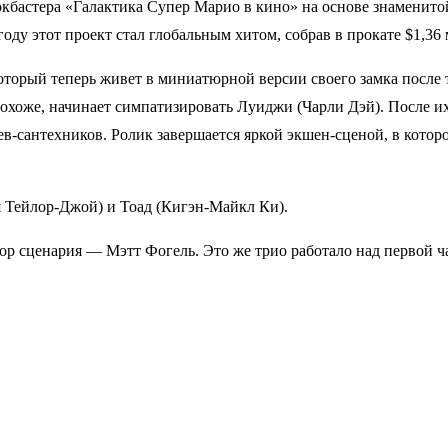
локбастера «Галактика Супер Марио в кино» на основе знаменито
у этот проект стал глобальным хитом, собрав в прокате $1,36 м
 который теперь живет в миниатюрной версии своего замка после
похоже, начинает симпатизировать Луиджи (Чарли Дэй). После и
ев-сантехников. Ролик завершается яркой экшен-сценой, в котор
 Тейлор-Джой) и Тоад (Кигэн-Майкл Ки).
р сценария — Мэтт Фогель. Это же трио работало над первой ч