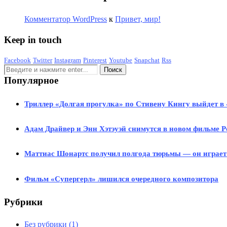
Комментатор WordPress
к
Привет, мир!
Keep in touch
Facebook
Twitter
Instagram
Pinterest
Youtube
Snapchat
Rss
Популярное
Триллер «Долгая прогулка» по Стивену Кингу выйдет в 
Адам Драйвер и Энн Хэтэуэй снимутся в новом фильме 
Маттиас Шонартс получил полгода тюрьмы — он играет
Фильм «Супергерл» лишился очередного композитора
Рубрики
Без рубрики
(1)