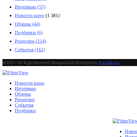
Интервью
(57)
Новости кино
(1 381)
Обзоры
(44)
Подборки
(6)
Рецензии
(214)
События
(162)
@2025 - All Right Reserved. Designed and Developed by
PenciDesign
Новости кино
Интервью
Обзоры
Рецензии
События
Подборки
Ново
Инте