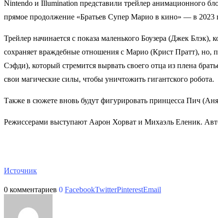
Nintendo и Illumination представили трейлер анимационного б
прямое продолжение «Братьев Супер Марио в кино» — в 2023 год
Трейлер начинается с показа маленького Боузера (Джек Блэк),
сохраняет враждебные отношения с Марио (Крист Пратт), но, 
Сэфди), который стремится вырвать своего отца из плена брать
свои магические силы, чтобы уничтожить гигантского робота.
Также в сюжете вновь будут фигурировать принцесса Пич (Аня
Режиссерами выступают Аарон Хорват и Михаэль Еленик. Авто
Источник
0 комментариев
0
Facebook
Twitter
Pinterest
Email