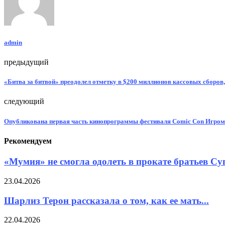
admin
предыдущий
«Битва за битвой» преодолел отметку в $200 миллионов кассовых сборов,
следующий
Опубликована первая часть кинопрограммы фестиваля Сomic Con Игро
Рекомендуем
«Мумия» не смогла одолеть в прокате братьев Суп
23.04.2026
Шарлиз Терон рассказала о том, как ее мать...
22.04.2026