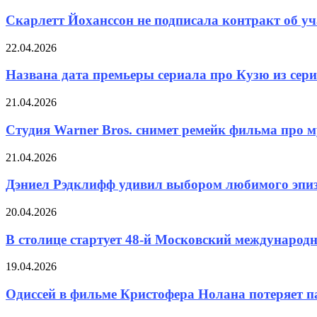
Скарлетт Йоханссон не подписала контракт об уча
22.04.2026
Названа дата премьеры сериала про Кузю из сериа
21.04.2026
Студия Warner Bros. снимет ремейк фильма про 
21.04.2026
Дэниел Рэдклифф удивил выбором любимого эпиз
20.04.2026
В столице стартует 48-й Московский международ
19.04.2026
Одиссей в фильме Кристофера Нолана потеряет п