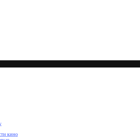
сти кино
рвью