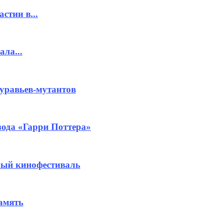
стии в...
ла...
муравьев-мутантов
ода «Гарри Поттера»
ный кинофестиваль
амять