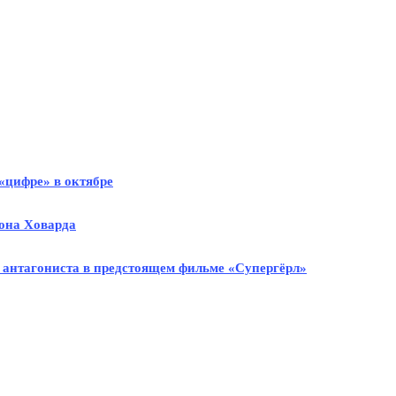
«цифре» в октябре
Рона Ховарда
 антагониста в предстоящем фильме «Супергёрл»