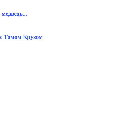
медведь...
 с Томом Крузом