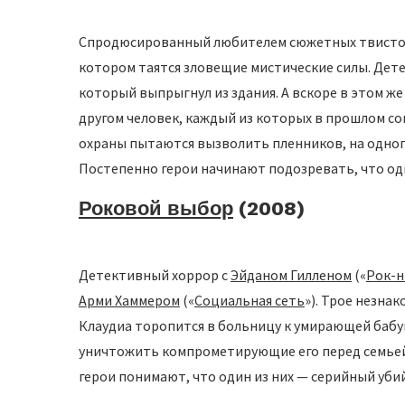
Спродюсированный любителем сюжетных твист
котором таятся зловещие мистические силы. Дете
который выпрыгнул из здания. А вскоре в этом же
другом человек, каждый из которых в прошлом с
охраны пытаются вызволить пленников, на одног
Постепенно герои начинают подозревать, что оди
Роковой выбор
(2008)
Детективный хоррор с
Эйданом Гилленом
(«
Рок-
Арми Хаммером
(«
Социальная сеть
»). Трое незна
Клаудиа торопится в больницу к умирающей бабу
уничтожить компрометирующие его перед семьей у
герои понимают, что один из них — серийный уби