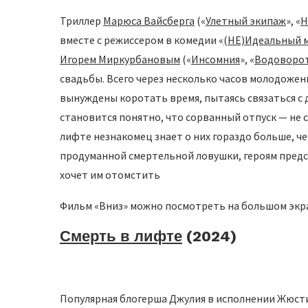
Триллер
Марюса Вайсберга
(«
Улетный экипаж
», «
Н
вместе с режиссером в комедии «
(НЕ)Идеальный 
Игорем Миркурбановым
(«
Инсомния
», «
Водоворо
свадьбы. Всего через несколько часов молодожен
вынуждены коротать время, пытаясь связаться с 
становится понятно, что сорванный отпуск — не с
лифте незнакомец знает о них гораздо больше, ч
продуманной смертельной ловушки, героям предст
хочет им отомстить
Фильм «Вниз» можно посмотреть на большом экран
Смерть в лифте
(2024)
Популярная блогерша Джулия в исполнении Жюсти