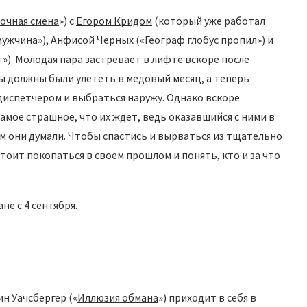
очная смена
») с
Егором Кридом
(который уже работал
мужчина
»),
Анфисой Черных
(«
Географ глобус пропил
») и
т
»). Молодая пара застревает в лифте вскоре после
ы должны были улететь в медовый месяц, а теперь
диспетчером и выбраться наружу. Однако вскоре
амое страшное, что их ждет, ведь оказавшийся с ними в
ем они думали. Чтобы спастись и вырваться из тщательно
оит покопаться в своем прошлом и понять, кто и за что
е с 4 сентября.
н Уачсбергер («
Иллюзия обмана
») приходит в себя в