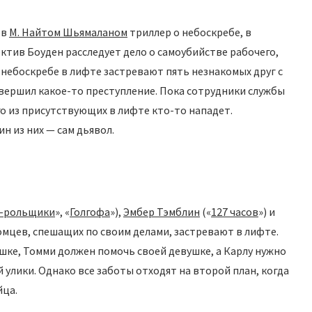
ов
М. Найтом Шьямаланом
триллер о небоскребе, в
ктив Боуден расследует дело о самоубийстве рабочего,
 небоскребе в лифте застревают пять незнакомых друг с
овершил какое-то преступление. Пока сотрудники службы
о из присутствующих в лифте кто-то нападет.
н из них — сам дьявол.
н-рольщики
», «
Голгофа
»),
Эмбер Тэмблин
(«
127 часов
») и
комцев, спешащих по своим делами, застревают в лифте.
шке, Томми должен помочь своей девушке, а Карлу нужно
лики. Однако все заботы отходят на второй план, когда
йца.