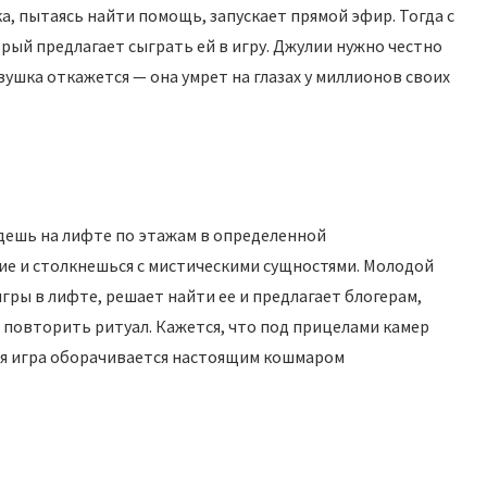
а, пытаясь найти помощь, запускает прямой эфир. Тогда с
рый предлагает сыграть ей в игру. Джулии нужно честно
вушка откажется — она умрет на глазах у миллионов своих
едешь на лифте по этажам в определенной
ие и столкнешься с мистическими сущностями. Молодой
игры в лифте, решает найти ее и предлагает блогерам,
 повторить ритуал. Кажется, что под прицелами камер
ная игра оборачивается настоящим кошмаром