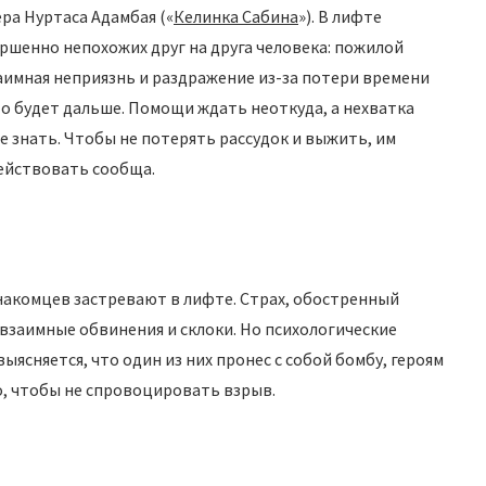
ра Нуртаса Адамбая («
Келинка Сабина
»). В лифте
ршенно непохожих друг на друга человека: пожилой
аимная неприязнь и раздражение из-за потери времени
то будет дальше. Помощи ждать неоткуда, а нехватка
бе знать. Чтобы не потерять рассудок и выжить, им
действовать сообща.
накомцев застревают в лифте. Страх, обостренный
взаимные обвинения и склоки. Но психологические
ыясняется, что один из них пронес с собой бомбу, героям
, чтобы не спровоцировать взрыв.