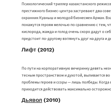
Психологический триллер казахстанского режиссе
престижного бизнес-центра застревают два сове
охранник Куаныш и молодой бизнесмен Арман. Вз
покажутся героям мелочью по сравнению с тем, ч
кислорода, жажда и голод очень скоро дадут о се
предстоит по-другому взглянуть друг на друга и 
Лифт (2012)
По пути на корпоративную вечеринку девять нез
тесным пространством и духотой, выливается во 
проблемы героев и ссоры — лишь полбеды. Когда в
приходится действовать максимально осторожно
Дьявол
(2010)