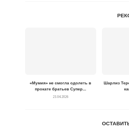
РЕК
«Мумия» не смогла одолеть в
Шарлиз Теро
прокате братьев Супер...
ка
23.04.2026
ОСТАВИТ