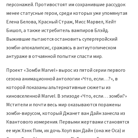
персонажей. Противостоят им сохранившие рассудок
менее статусные герои, среди которых уже упомянутая
Елена Белова, Красный Страж, Мисс Марвел, Кейт
Бишоп, а также истребитель вампиров Блэйд.
Выжившие пытаются остановить супергеройский
зомби-апокалипсис, сражаясь в антиутопическом
антураже в отчаянной попытке спасти мир.
Проект «Зомби Marvel» вырос из пятой серии первого
сезона анимационной антологии «Что, если…?», в
которой показаны альтернативные сюжеты из
киновселенной Marvel. В эпизоде «Что, если… зомби?»
Мстители и почти весь мир оказываются поражены
зомби-вирусом, который Джанет ван Дайн занесла из
Квантового измерения. Первыми жертвами становятся
ее муж Хэнк Пим, их дочь Хоуп ван Дайн (она же Оса) и