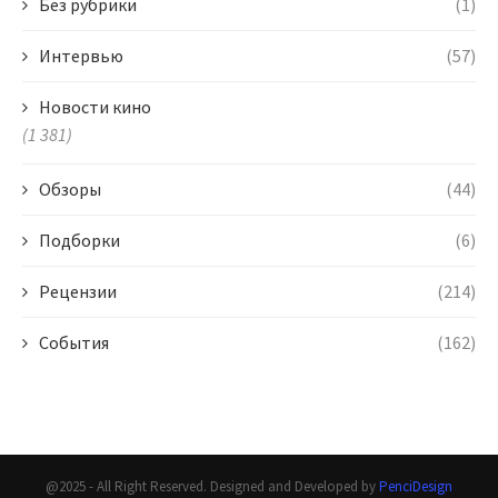
Без рубрики
(1)
Интервью
(57)
Новости кино
(1 381)
Обзоры
(44)
Подборки
(6)
Рецензии
(214)
События
(162)
@2025 - All Right Reserved. Designed and Developed by
PenciDesign