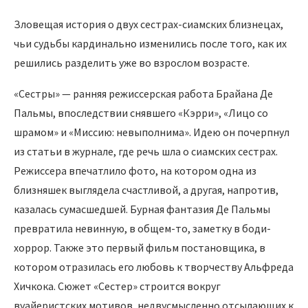
Зловещая история о двух сестрах-сиамских близнецах,
чьи судьбы кардинально изменились после того, как их
решились разделить уже во взрослом возрасте.
«Сестры» — ранняя режиссерская работа Брайана Де
Пальмы, впоследствии снявшего «Кэрри», «Лицо со
шрамом» и «Миссию: невыполнима». Идею он почерпнул
из статьи в журнале, где речь шла о сиамских сестрах.
Режиссера впечатлило фото, на котором одна из
близняшек выглядела счастливой, а другая, напротив,
казалась сумасшедшей. Бурная фантазия Де Пальмы
превратила невинную, в общем-то, заметку в боди-
хоррор. Также это первый фильм постановщика, в
котором отразилась его любовь к творчеству Альфреда
Хичкока. Сюжет «Сестер» строится вокруг
вуайеристских мотивов, недвусмысленно отсылающих к