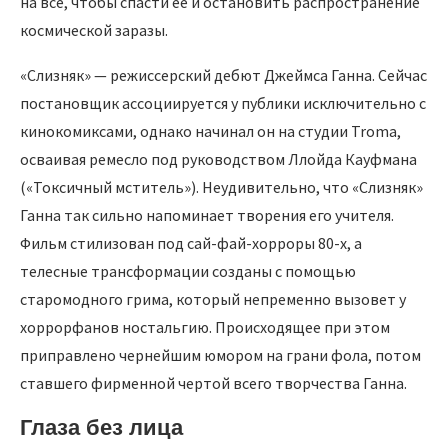
на все, чтобы спасти ее и остановить распространение
космической заразы.
«Слизняк» — режиссерский дебют Джеймса Ганна. Сейчас
постановщик ассоциируется у публики исключительно с
кинокомиксами, однако начинал он на студии Troma,
осваивая ремесло под руководством Ллойда Кауфмана
(«Токсичный мститель»). Неудивительно, что «Слизняк»
Ганна так сильно напоминает творения его учителя.
Фильм стилизован под сай-фай-хорроры 80-х, а
телесные трансформации созданы с помощью
старомодного грима, который непременно вызовет у
хоррорфанов ностальгию. Происходящее при этом
приправлено чернейшим юмором на грани фола, потом
ставшего фирменной чертой всего творчества Ганна.
Глаза без лица