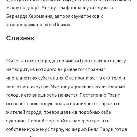
«Окну во двор». Между тем фоном звучит музыка
Бернарда Херрманна, автора саундтреков к
«Головокружению» и «Психо».
Слизняк
Житель тихого городка по имени Грант находит в лесу
метеорит, из которого вырывается странная
инопланетная субстанция. Она проникает в его тело и
меняет его изнутри. Мужчину одолевает мучительный
голод, а его внешность меняется. Постепенно Грант
осознает свою новую роль и принимается заражать
жителей города, превращая их в подобных себе
чудовищ. Первой жертвой он намерен сделать
собственную жену Старлу, но шериф Билл Парди готов