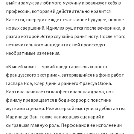
выйти замуж за любимого мужчину и реализует себя в
профессии, которая ей действительно нравится.
Кажется, впереди ее ждет счастливое будущее, полное
новых свершений. Идиллия рушится после вечеринки, в
разгар которой Эстер случайно ранит ногу. После этого
незначительного инцидента с ней происходят
необратимые изменения.
«В моей коже» — яркий представитель «нового
французского экстрима», затерявшийся на фоне работ
Гаспара Ноэ, Клер Дени и раннего Франсуа Озона.
Картина начинается как фестивальная драма, но к
финалу превращается в боди-хоррор с поистине
жуткими сценами. Режиссеркой выступила дебютантка
Марина де Ван, также написавшая сценарий и
сыгравшая главную роль. Перфоманс в ее исполнении
восхищает и вместе с тем заставляет вжаться в кресло