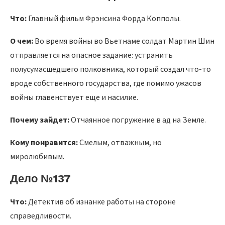
Что:
Главный фильм Фрэнсина Форда Копполы.
О чем:
Во время
войны во Вьетнаме
солдат Мартин Шин
отправляется на опасное задание: устранить
полусумасшедшего полковника, который создал что-то
вроде собственного государства, где помимо ужасов
войны главенствует еще и насилие.
Почему зайдет:
Отчаянное погружение в ад на Земле.
Кому понравится:
Смелым, отважным, но
миролюбивым.
Дело №137
Что:
Детектив об изнанке работы на стороне
справедливости.