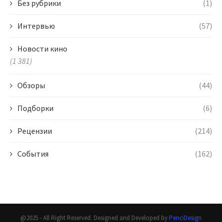
Без рубрики
(1)
Интервью
(57)
Новости кино
(1 381)
Обзоры
(44)
Подборки
(6)
Рецензии
(214)
События
(162)
@2025 - All Right Reserved. Designed and Developed by
PenciDesign